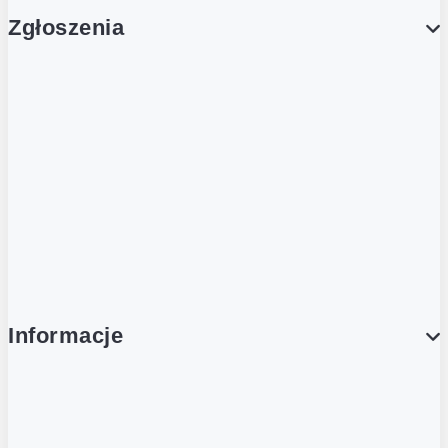
Zgłoszenia
Obsługa Klienta (Zgłoś sprawę)
Platforma Zakupowa Logintrade
Platforma Zakupowa Ariba
Compliance
Informacje
O NAS
O Żabce