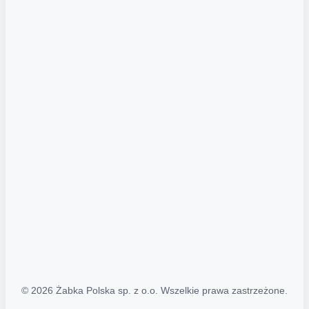
Akcje promocyjne
Regulamin serwisu
Regulamin katalogu alkoholowego
Polityka prywatności
Polityka Transparentności (PL/ENG)
MAPA STRONY
Mapa Strony
© 2026 Żabka Polska sp. z o.o. Wszelkie prawa zastrzeżone.