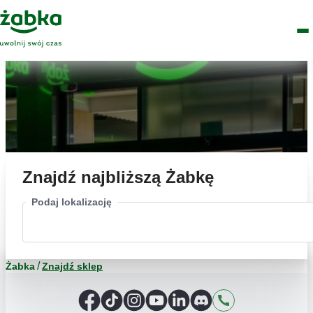
Idź do treści
Główne
Znajdź
Logo
Men
sklep
Znajdź najbliższą Żabkę
Podaj lokalizację
Żabka
Znajdź sklep
Facebook
TikTok
Instagram
YouTube
LinkedIn
Discord
Kontakt