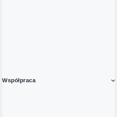
ZOBACZ RÓWNIEŻ
Butelka zwrotna
Nutri-Score
Postaw na zwrot
Porcja Dobrego!
Współpraca
Wynajem lokali
Współpraca handlowa