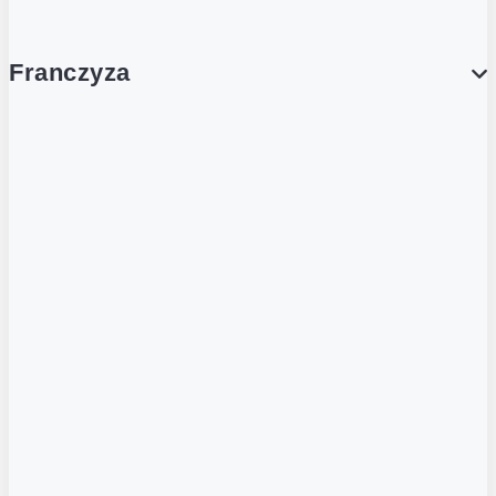
Franczyza
Franczyza
Podcasty
Dla obcokrajowców
Franczyzobiorcy Ambasadorzy
BLOG
Aktualności