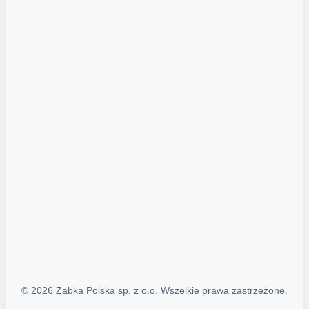
Akcje promocyjne
Regulamin serwisu
Regulamin katalogu alkoholowego
Polityka prywatności
Polityka Transparentności (PL/ENG)
MAPA STRONY
Mapa Strony
© 2026 Żabka Polska sp. z o.o. Wszelkie prawa zastrzeżone.