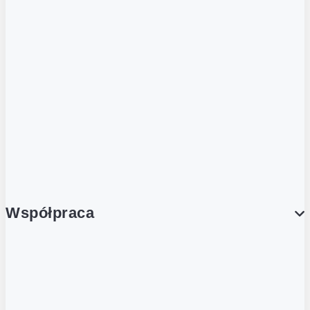
ZOBACZ RÓWNIEŻ
Butelka zwrotna
Nutri-Score
Postaw na zwrot
Porcja Dobrego!
Współpraca
Wynajem lokali
Współpraca handlowa