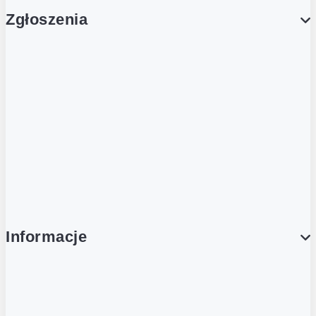
Zgłoszenia
Obsługa Klienta (Zgłoś sprawę)
Platforma Zakupowa Logintrade
Platforma Zakupowa Ariba
Compliance
Informacje
O NAS
O Żabce