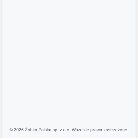
Akcje promocyjne
Regulamin serwisu
Regulamin katalogu alkoholowego
Polityka prywatności
Polityka Transparentności (PL/ENG)
MAPA STRONY
Mapa Strony
© 2026 Żabka Polska sp. z o.o. Wszelkie prawa zastrzeżone.