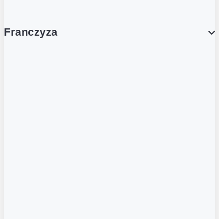
Franczyza
Franczyza
Podcasty
Dla obcokrajowców
Franczyzobiorcy Ambasadorzy
BLOG
Aktualności