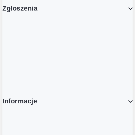
Zgłoszenia
Obsługa Klienta (Zgłoś sprawę)
Platforma Zakupowa Logintrade
Platforma Zakupowa Ariba
Compliance
Informacje
O NAS
O Żabce