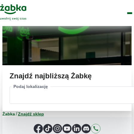
Idź do treści
Główne
Znajdź
Logo
Men
sklep
Znajdź najbliższą Żabkę
Podaj lokalizację
Żabka
Znajdź sklep
Facebook
TikTok
Instagram
YouTube
LinkedIn
Discord
Kontakt