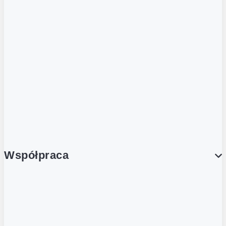
ZOBACZ RÓWNIEŻ
Butelka zwrotna
Nutri-Score
Postaw na zwrot
Porcja Dobrego!
Współpraca
Wynajem lokali
Współpraca handlowa