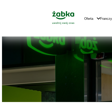
Idź do treści
Znajdź
Główne
sklep
Logo
Główna
Oferta
Francz
Nawigacja