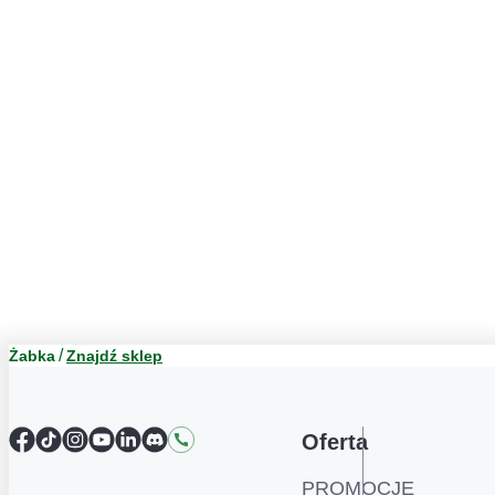
Żabka
Znajdź sklep
Facebook
TikTok
Instagram
YouTube
LinkedIn
Discord
Kontakt
Oferta
PROMOCJE