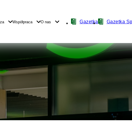
Nawigacja
Gazetka
Gazetka S
yza
Współpraca
O nas
z
ikonami