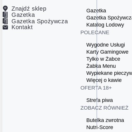
Znajdź sklep
Gazetka
Gazetka
Gazetka Spożywcz
Gazetka Spożywcza
Katalog Lodowy
Kontakt
POLECANE
Wygodne Usługi
Karty Gamingowe
Tylko w Żabce
Żabka Menu
Wypiekane pieczy
Więcej o kawie
OFERTA 18+
Strefa piwa
ZOBACZ RÓWNIEŻ
Butelka zwrotna
Nutri-Score