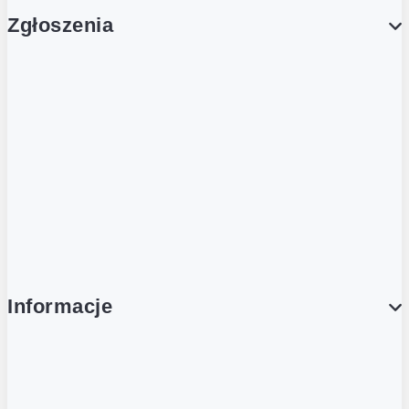
Zgłoszenia
Obsługa Klienta (Zgłoś sprawę)
Platforma Zakupowa Logintrade
Platforma Zakupowa Ariba
Compliance
Informacje
O NAS
O Żabce