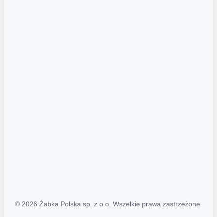
Akcje promocyjne
Regulamin serwisu
Regulamin katalogu alkoholowego
Polityka prywatności
Polityka Transparentności (PL/ENG)
MAPA STRONY
Mapa Strony
© 2026 Żabka Polska sp. z o.o. Wszelkie prawa zastrzeżone.