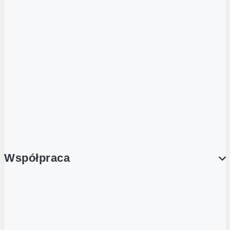
ZOBACZ RÓWNIEŻ
Butelka zwrotna
Nutri-Score
Postaw na zwrot
Porcja Dobrego!
Współpraca
Wynajem lokali
Współpraca handlowa