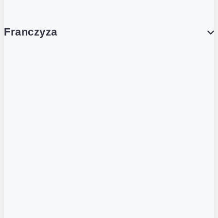
Franczyza
Franczyza
Podcasty
Dla obcokrajowców
Franczyzobiorcy Ambasadorzy
BLOG
Aktualności