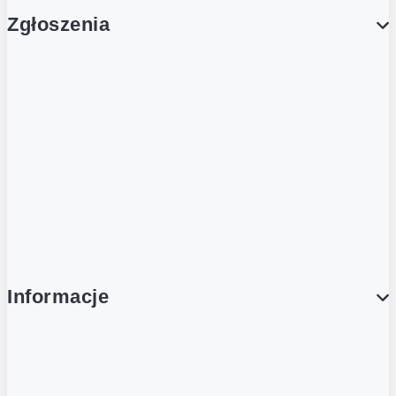
Zgłoszenia
Obsługa Klienta (Zgłoś sprawę)
Platforma Zakupowa Logintrade
Platforma Zakupowa Ariba
Compliance
Informacje
O NAS
O Żabce