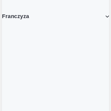
Franczyza
Franczyza
Podcasty
Dla obcokrajowców
Franczyzobiorcy Ambasadorzy
BLOG
Aktualności