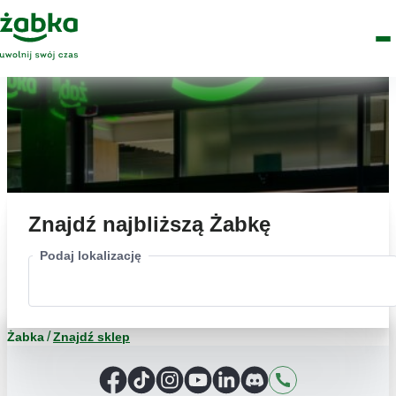
Idź do treści
Główne
Znajdź
Logo
Men
sklep
Znajdź najbliższą Żabkę
Podaj lokalizację
Żabka
Znajdź sklep
Facebook
TikTok
Instagram
YouTube
LinkedIn
Discord
Kontakt