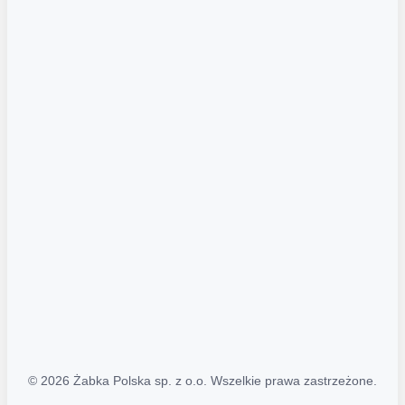
Akcje promocyjne
Regulamin serwisu
Regulamin katalogu alkoholowego
Polityka prywatności
Polityka Transparentności (PL/ENG)
MAPA STRONY
Mapa Strony
© 2026 Żabka Polska sp. z o.o. Wszelkie prawa zastrzeżone.