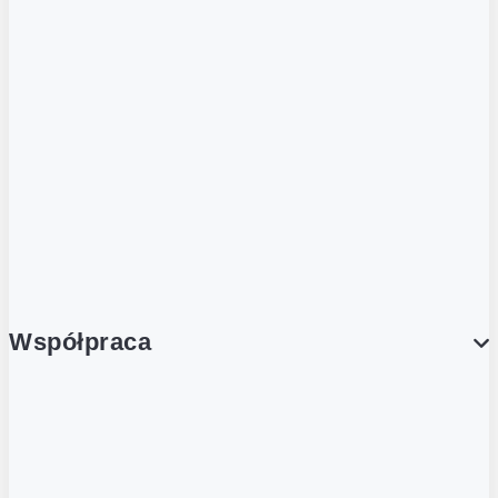
ZOBACZ RÓWNIEŻ
Butelka zwrotna
Nutri-Score
Postaw na zwrot
Porcja Dobrego!
Współpraca
Wynajem lokali
Współpraca handlowa