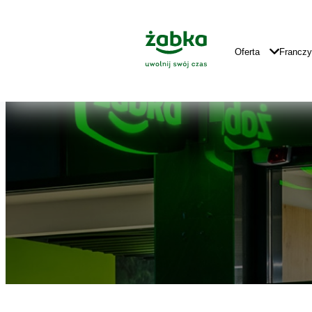
Idź do treści
Znajdź
Główne
sklep
Logo
Główna
Oferta
Francz
Nawigacja