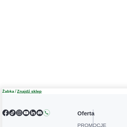
Żabka
Znajdź sklep
Facebook
TikTok
Instagram
YouTube
LinkedIn
Discord
Kontakt
Oferta
PROMOCJE