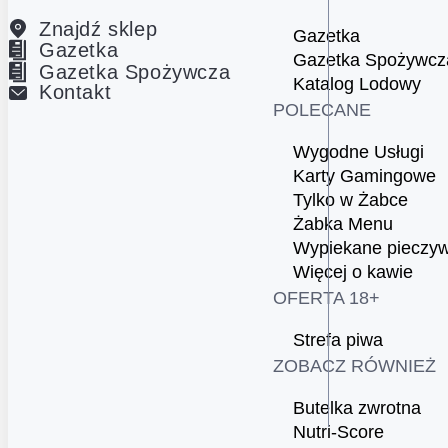
Znajdź sklep
Gazetka
Gazetka
Gazetka Spożywcz
Gazetka Spożywcza
Katalog Lodowy
Kontakt
POLECANE
Wygodne Usługi
Karty Gamingowe
Tylko w Żabce
Żabka Menu
Wypiekane pieczy
Więcej o kawie
OFERTA 18+
Strefa piwa
ZOBACZ RÓWNIEŻ
Butelka zwrotna
Nutri-Score