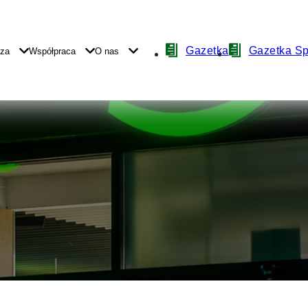
Nawigacja
Gazetka
Gazetka S
yza
Współpraca
O nas
z
ikonami