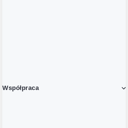
ZOBACZ RÓWNIEŻ
Butelka zwrotna
Nutri-Score
Postaw na zwrot
Porcja Dobrego!
Współpraca
Wynajem lokali
Współpraca handlowa