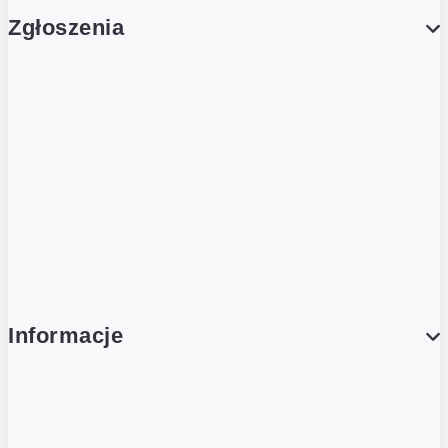
Zgłoszenia
Obsługa Klienta (Zgłoś sprawę)
Platforma Zakupowa Logintrade
Platforma Zakupowa Ariba
Compliance
Informacje
O NAS
O Żabce