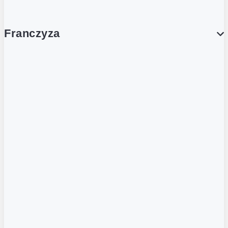
Franczyza
Franczyza
Podcasty
Dla obcokrajowców
Franczyzobiorcy Ambasadorzy
BLOG
Aktualności