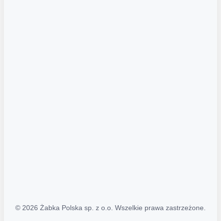
Akcje promocyjne
Regulamin serwisu
Regulamin katalogu alkoholowego
Polityka prywatności
Polityka Transparentności (PL/ENG)
MAPA STRONY
Mapa Strony
© 2026 Żabka Polska sp. z o.o. Wszelkie prawa zastrzeżone.