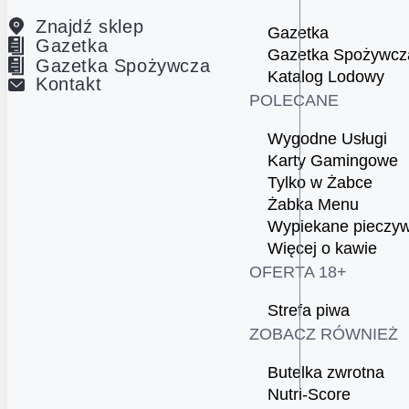
Znajdź sklep
Gazetka
Gazetka
Gazetka Spożywcz
Gazetka Spożywcza
Katalog Lodowy
Kontakt
POLECANE
Wygodne Usługi
Karty Gamingowe
Tylko w Żabce
Żabka Menu
Wypiekane pieczy
Więcej o kawie
OFERTA 18+
Strefa piwa
ZOBACZ RÓWNIEŻ
Butelka zwrotna
Nutri-Score