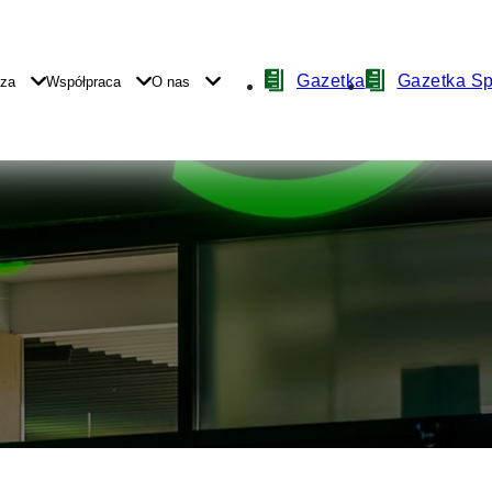
Nawigacja
Gazetka
Gazetka S
yza
Współpraca
O nas
z
ikonami