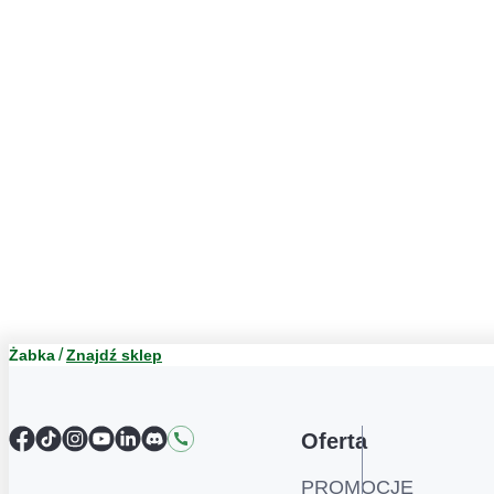
Żabka
Znajdź sklep
Facebook
TikTok
Instagram
YouTube
LinkedIn
Discord
Kontakt
Oferta
PROMOCJE