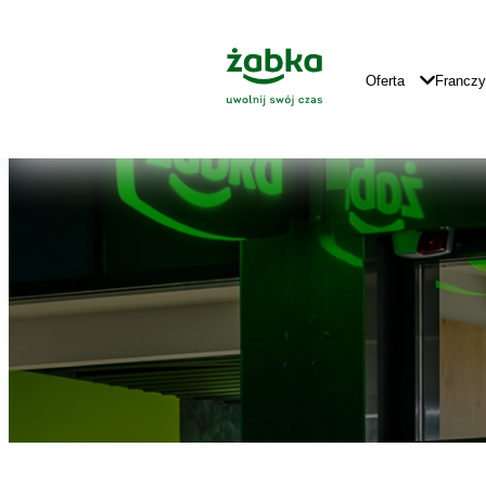
Idź do treści
Znajdź
Główne
sklep
Logo
Główna
Oferta
Francz
Nawigacja