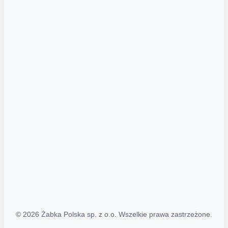
Akcje promocyjne
Regulamin serwisu
Regulamin katalogu alkoholowego
Polityka prywatności
Polityka Transparentności (PL/ENG)
MAPA STRONY
Mapa Strony
© 2026 Żabka Polska sp. z o.o. Wszelkie prawa zastrzeżone.