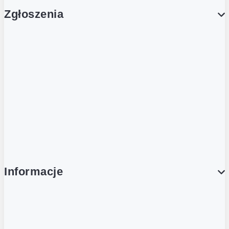
Zgłoszenia
Obsługa Klienta (Zgłoś sprawę)
Platforma Zakupowa Logintrade
Platforma Zakupowa Ariba
Compliance
Informacje
O NAS
O Żabce