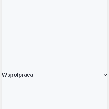
ZOBACZ RÓWNIEŻ
Butelka zwrotna
Nutri-Score
Postaw na zwrot
Porcja Dobrego!
Współpraca
Wynajem lokali
Współpraca handlowa