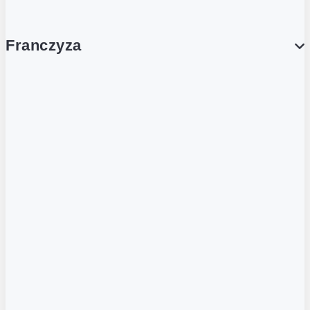
Franczyza
Franczyza
Podcasty
Dla obcokrajowców
Franczyzobiorcy Ambasadorzy
BLOG
Aktualności