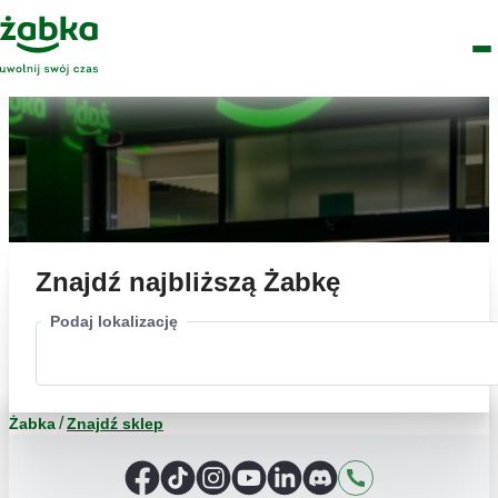
Idź do treści
Główne
Znajdź
Logo
Men
sklep
Znajdź najbliższą Żabkę
Podaj lokalizację
Żabka
Znajdź sklep
Facebook
TikTok
Instagram
YouTube
LinkedIn
Discord
Kontakt