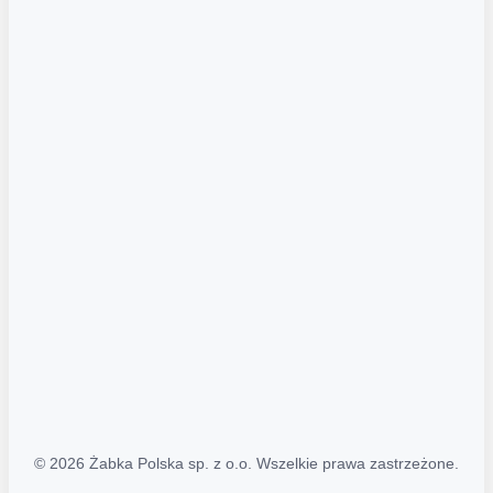
Akcje promocyjne
Regulamin serwisu
Regulamin katalogu alkoholowego
Polityka prywatności
Polityka Transparentności (PL/ENG)
MAPA STRONY
Mapa Strony
© 2026 Żabka Polska sp. z o.o. Wszelkie prawa zastrzeżone.