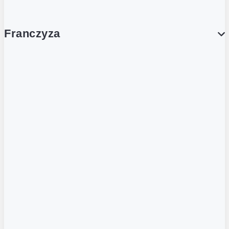
Franczyza
Franczyza
Podcasty
Dla obcokrajowców
Franczyzobiorcy Ambasadorzy
BLOG
Aktualności