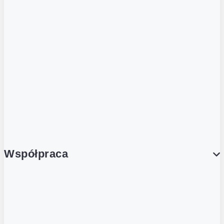
ZOBACZ RÓWNIEŻ
Butelka zwrotna
Nutri-Score
Postaw na zwrot
Porcja Dobrego!
Współpraca
Wynajem lokali
Współpraca handlowa