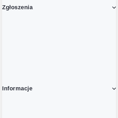
Zgłoszenia
Obsługa Klienta (Zgłoś sprawę)
Platforma Zakupowa Logintrade
Platforma Zakupowa Ariba
Compliance
Informacje
O NAS
O Żabce