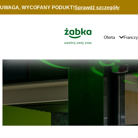
Idź do treści
UWAGA, WYCOFANY PODUKT!
Sprawdź szczegóły
Znajdź
sklep
Główne
Logo
Główna
Oferta
Francz
Nawigacja