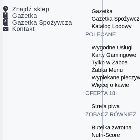
Znajdź sklep
Gazetka
Gazetka
Gazetka Spożywcz
Gazetka Spożywcza
Katalog Lodowy
Kontakt
POLECANE
Wygodne Usługi
Karty Gamingowe
Tylko w Żabce
Żabka Menu
Wypiekane pieczy
Więcej o kawie
OFERTA 18+
Strefa piwa
ZOBACZ RÓWNIEŻ
Butelka zwrotna
Nutri-Score