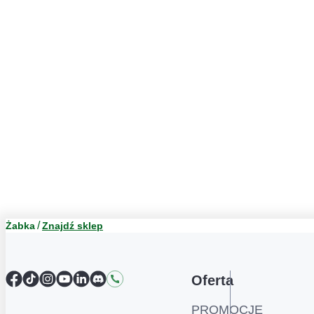
Żabka
Znajdź sklep
Facebook
TikTok
Instagram
YouTube
LinkedIn
Discord
Kontakt
Oferta
PROMOCJE