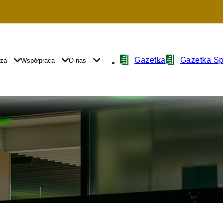
Nawigacja
Gazetka
Gazetka S
yza
Współpraca
O nas
z
ikonami