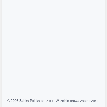
Akcje promocyjne
Regulamin serwisu
Regulamin katalogu alkoholowego
Polityka prywatności
Polityka Transparentności (PL/ENG)
MAPA STRONY
Mapa Strony
© 2026 Żabka Polska sp. z o.o. Wszelkie prawa zastrzeżone.