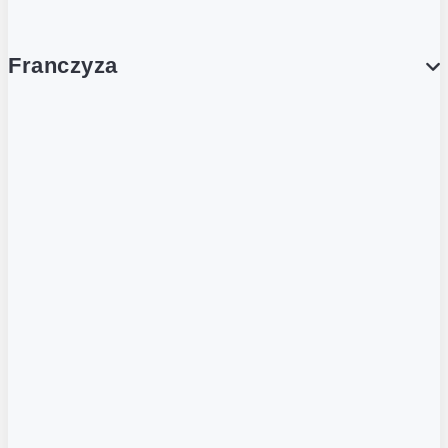
Franczyza
Franczyza
Podcasty
Dla obcokrajowców
Franczyzobiorcy Ambasadorzy
BLOG
Aktualności