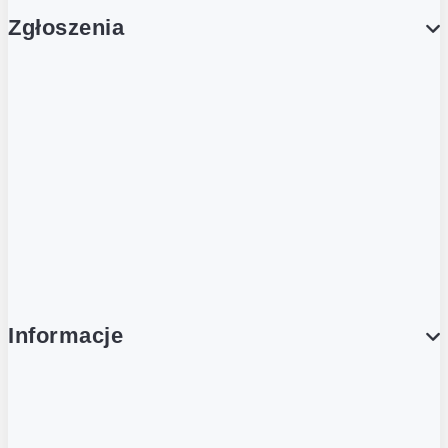
Zgłoszenia
Obsługa Klienta (Zgłoś sprawę)
Platforma Zakupowa Logintrade
Platforma Zakupowa Ariba
Compliance
Informacje
O NAS
O Żabce