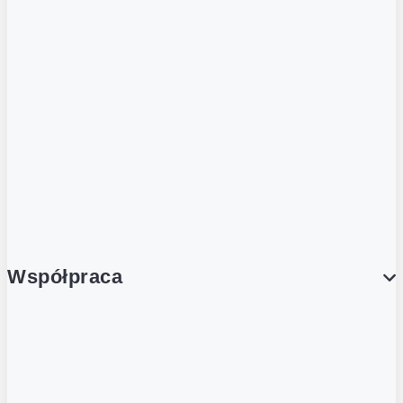
ZOBACZ RÓWNIEŻ
Butelka zwrotna
Nutri-Score
Postaw na zwrot
Porcja Dobrego!
Współpraca
Wynajem lokali
Współpraca handlowa