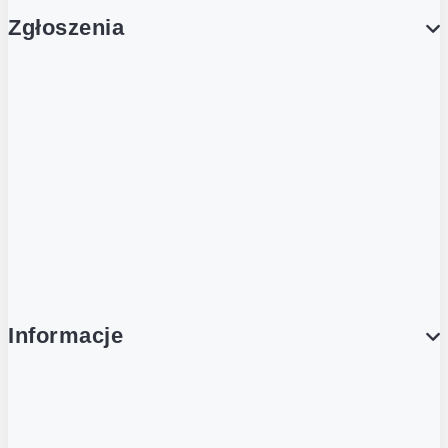
Zgłoszenia
Obsługa Klienta (Zgłoś sprawę)
Platforma Zakupowa Logintrade
Platforma Zakupowa Ariba
Compliance
Informacje
O NAS
O Żabce