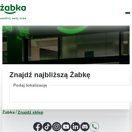
Idź do treści
Główne
Znajdź
Logo
Men
sklep
Znajdź najbliższą Żabkę
Podaj lokalizację
Żabka
Znajdź sklep
Facebook
TikTok
Instagram
YouTube
LinkedIn
Discord
Kontakt