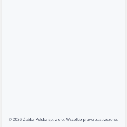
Akcje promocyjne
Regulamin serwisu
Regulamin katalogu alkoholowego
Polityka prywatności
Polityka Transparentności (PL/ENG)
MAPA STRONY
Mapa Strony
© 2026 Żabka Polska sp. z o.o. Wszelkie prawa zastrzeżone.