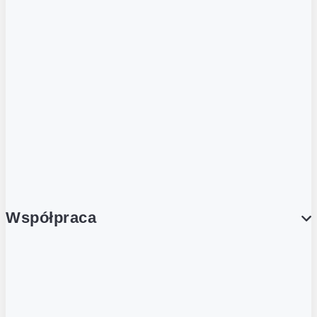
ZOBACZ RÓWNIEŻ
Butelka zwrotna
Nutri-Score
Postaw na zwrot
Porcja Dobrego!
Współpraca
Wynajem lokali
Współpraca handlowa