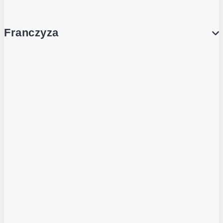
Franczyza
Franczyza
Podcasty
Dla obcokrajowców
Franczyzobiorcy Ambasadorzy
BLOG
Aktualności