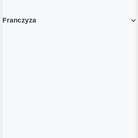
Franczyza
Franczyza
Podcasty
Dla obcokrajowców
Franczyzobiorcy Ambasadorzy
BLOG
Aktualności