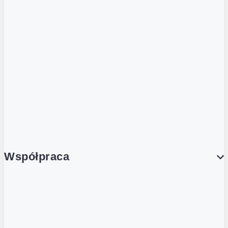
ZOBACZ RÓWNIEŻ
Butelka zwrotna
Nutri-Score
Postaw na zwrot
Porcja Dobrego!
Współpraca
Wynajem lokali
Współpraca handlowa