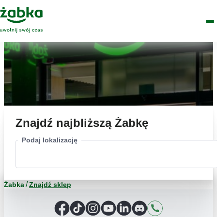
Idź do treści
Główne
Znajdź
Logo
Men
sklep
Znajdź najbliższą Żabkę
Podaj lokalizację
Żabka
Znajdź sklep
Facebook
TikTok
Instagram
YouTube
LinkedIn
Discord
Kontakt