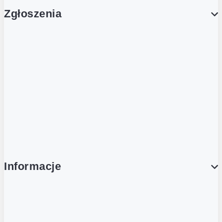
Zgłoszenia
Obsługa Klienta (Zgłoś sprawę)
Platforma Zakupowa Logintrade
Platforma Zakupowa Ariba
Compliance
Informacje
O NAS
O Żabce