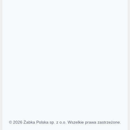
Akcje promocyjne
Regulamin serwisu
Regulamin katalogu alkoholowego
Polityka prywatności
Polityka Transparentności (PL/ENG)
MAPA STRONY
Mapa Strony
© 2026 Żabka Polska sp. z o.o. Wszelkie prawa zastrzeżone.