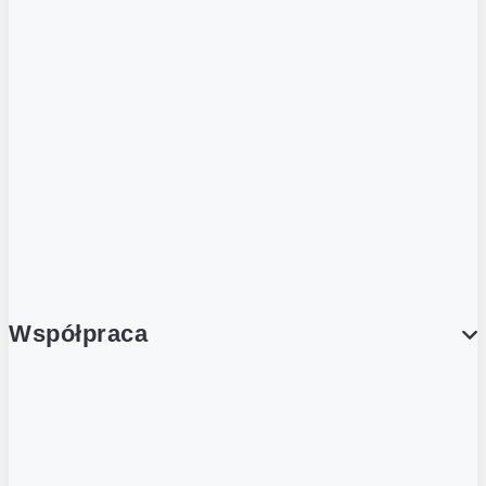
ZOBACZ RÓWNIEŻ
Butelka zwrotna
Nutri-Score
Postaw na zwrot
Porcja Dobrego!
Współpraca
Wynajem lokali
Współpraca handlowa