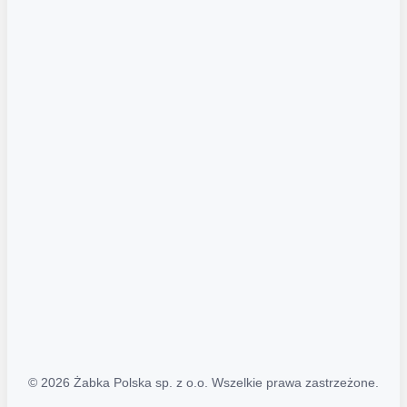
Akcje promocyjne
Regulamin serwisu
Regulamin katalogu alkoholowego
Polityka prywatności
Polityka Transparentności (PL/ENG)
MAPA STRONY
Mapa Strony
© 2026 Żabka Polska sp. z o.o. Wszelkie prawa zastrzeżone.