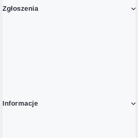
Zgłoszenia
Obsługa Klienta (Zgłoś sprawę)
Platforma Zakupowa Logintrade
Platforma Zakupowa Ariba
Compliance
Informacje
O NAS
O Żabce