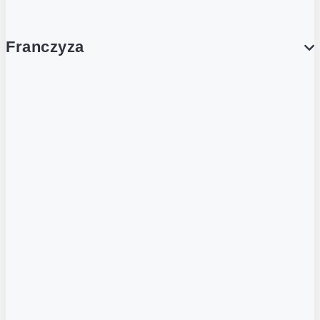
Franczyza
Franczyza
Podcasty
Dla obcokrajowców
Franczyzobiorcy Ambasadorzy
BLOG
Aktualności