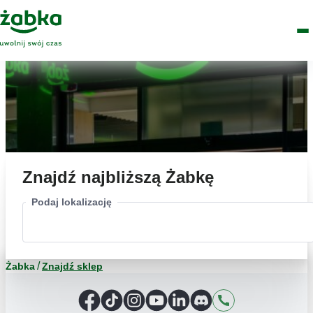
Idź do treści
Główne
Znajdź
Logo
Men
sklep
Znajdź najbliższą Żabkę
Podaj lokalizację
Żabka
Znajdź sklep
Facebook
TikTok
Instagram
YouTube
LinkedIn
Discord
Kontakt