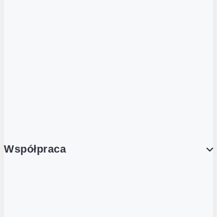
ZOBACZ RÓWNIEŻ
Butelka zwrotna
Nutri-Score
Postaw na zwrot
Porcja Dobrego!
Współpraca
Wynajem lokali
Współpraca handlowa