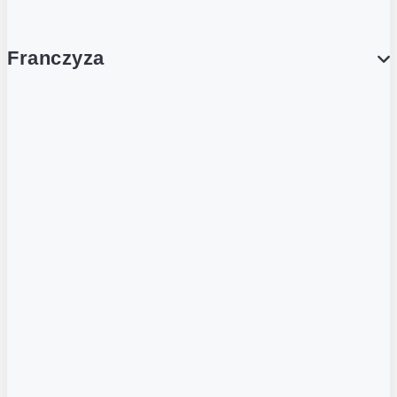
Franczyza
Franczyza
Podcasty
Dla obcokrajowców
Franczyzobiorcy Ambasadorzy
BLOG
Aktualności