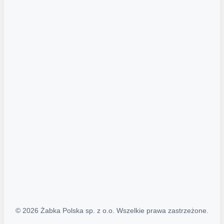
Akcje promocyjne
Regulamin serwisu
Regulamin katalogu alkoholowego
Polityka prywatności
Polityka Transparentności (PL/ENG)
MAPA STRONY
Mapa Strony
© 2026 Żabka Polska sp. z o.o. Wszelkie prawa zastrzeżone.