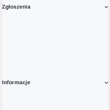
Zgłoszenia
Obsługa Klienta (Zgłoś sprawę)
Platforma Zakupowa Logintrade
Platforma Zakupowa Ariba
Compliance
Informacje
O NAS
O Żabce