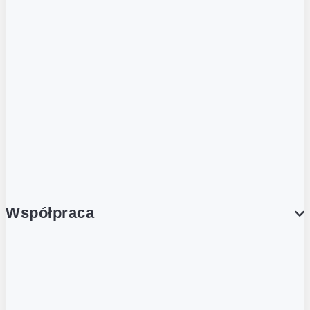
ZOBACZ RÓWNIEŻ
Butelka zwrotna
Nutri-Score
Postaw na zwrot
Porcja Dobrego!
Współpraca
Wynajem lokali
Współpraca handlowa