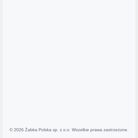
Akcje promocyjne
Regulamin serwisu
Regulamin katalogu alkoholowego
Polityka prywatności
Polityka Transparentności (PL/ENG)
MAPA STRONY
Mapa Strony
© 2026 Żabka Polska sp. z o.o. Wszelkie prawa zastrzeżone.