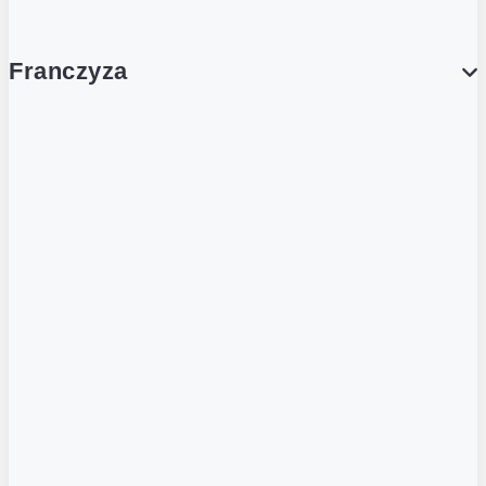
Franczyza
Franczyza
Podcasty
Dla obcokrajowców
Franczyzobiorcy Ambasadorzy
BLOG
Aktualności