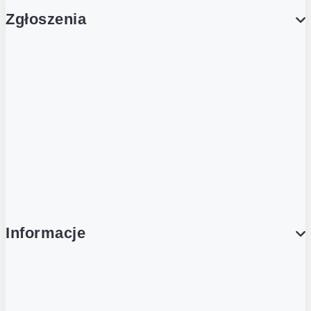
Zgłoszenia
Obsługa Klienta (Zgłoś sprawę)
Platforma Zakupowa Logintrade
Platforma Zakupowa Ariba
Compliance
Informacje
O NAS
O Żabce