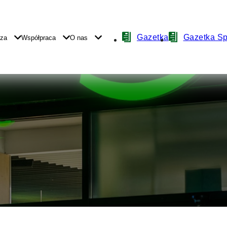
Nawigacja
Gazetka
Gazetka S
yza
Współpraca
O nas
z
ikonami