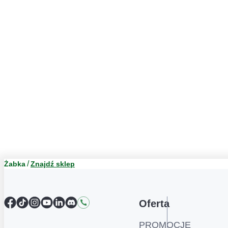
Żabka
Znajdź sklep
Facebook
TikTok
Instagram
YouTube
LinkedIn
Discord
Kontakt
Oferta
PROMOCJE