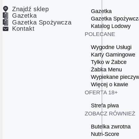
Znajdź sklep
Gazetka
Gazetka
Gazetka Spożywcz
Gazetka Spożywcza
Katalog Lodowy
Kontakt
POLECANE
Wygodne Usługi
Karty Gamingowe
Tylko w Żabce
Żabka Menu
Wypiekane pieczy
Więcej o kawie
OFERTA 18+
Strefa piwa
ZOBACZ RÓWNIEŻ
Butelka zwrotna
Nutri-Score