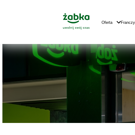
Idź do treści
Znajdź
Główne
sklep
Logo
Główna
Oferta
Francz
Nawigacja