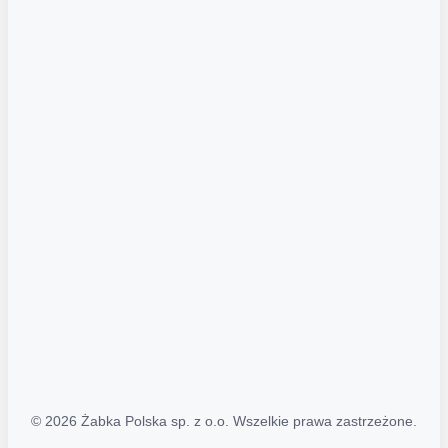
Akcje promocyjne
Regulamin serwisu
Regulamin katalogu alkoholowego
Polityka prywatności
Polityka Transparentności (PL/ENG)
MAPA STRONY
Mapa Strony
© 2026 Żabka Polska sp. z o.o. Wszelkie prawa zastrzeżone.