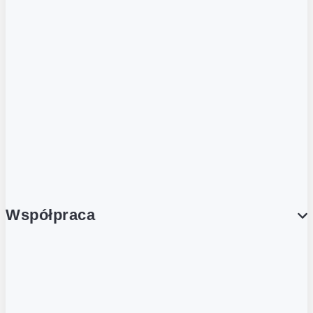
ZOBACZ RÓWNIEŻ
Butelka zwrotna
Nutri-Score
Postaw na zwrot
Porcja Dobrego!
Współpraca
Wynajem lokali
Współpraca handlowa