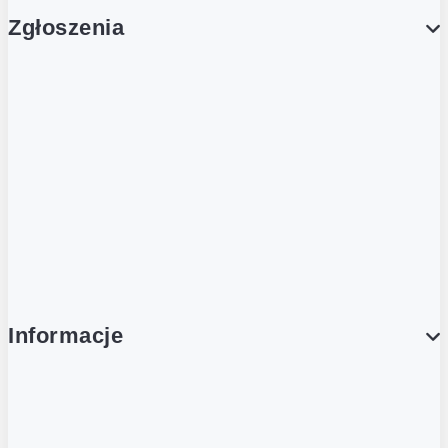
Zgłoszenia
Obsługa Klienta (Zgłoś sprawę)
Platforma Zakupowa Logintrade
Platforma Zakupowa Ariba
Compliance
Informacje
O NAS
O Żabce