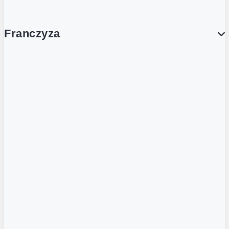
Franczyza
Franczyza
Podcasty
Dla obcokrajowców
Franczyzobiorcy Ambasadorzy
BLOG
Aktualności