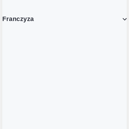
Franczyza
Franczyza
Podcasty
Dla obcokrajowców
Franczyzobiorcy Ambasadorzy
BLOG
Aktualności