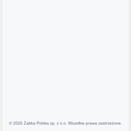
Akcje promocyjne
Regulamin serwisu
Regulamin katalogu alkoholowego
Polityka prywatności
Polityka Transparentności (PL/ENG)
MAPA STRONY
Mapa Strony
© 2026 Żabka Polska sp. z o.o. Wszelkie prawa zastrzeżone.