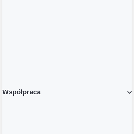
ZOBACZ RÓWNIEŻ
Butelka zwrotna
Nutri-Score
Postaw na zwrot
Porcja Dobrego!
Współpraca
Wynajem lokali
Współpraca handlowa