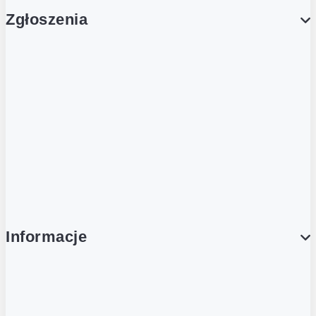
Zgłoszenia
Obsługa Klienta (Zgłoś sprawę)
Platforma Zakupowa Logintrade
Platforma Zakupowa Ariba
Compliance
Informacje
O NAS
O Żabce