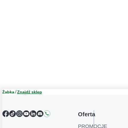
Żabka
Znajdź sklep
Facebook
TikTok
Instagram
YouTube
LinkedIn
Discord
Kontakt
Oferta
PROMOCJE