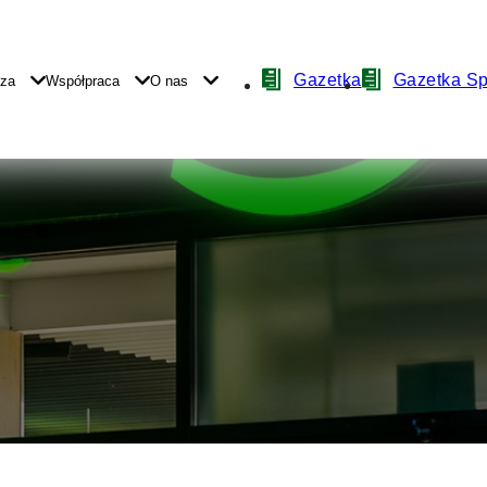
Nawigacja
Gazetka
Gazetka S
yza
Współpraca
O nas
z
ikonami