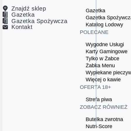
Znajdź sklep
Gazetka
Gazetka
Gazetka Spożywcz
Gazetka Spożywcza
Katalog Lodowy
Kontakt
POLECANE
Wygodne Usługi
Karty Gamingowe
Tylko w Żabce
Żabka Menu
Wypiekane pieczy
Więcej o kawie
OFERTA 18+
Strefa piwa
ZOBACZ RÓWNIEŻ
Butelka zwrotna
Nutri-Score