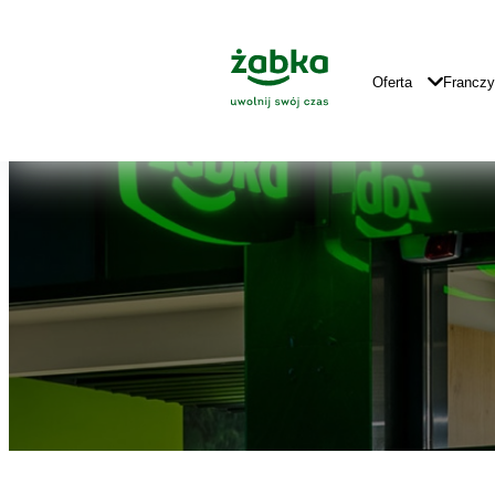
Idź do treści
Znajdź
Główne
sklep
Logo
Główna
Oferta
Francz
Nawigacja