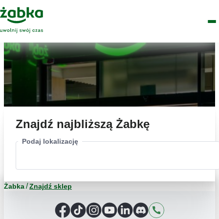
Idź do treści
Główne
Znajdź
Logo
Men
sklep
Znajdź najbliższą Żabkę
Podaj lokalizację
Żabka
Znajdź sklep
Facebook
TikTok
Instagram
YouTube
LinkedIn
Discord
Kontakt