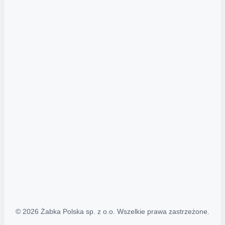
Akcje promocyjne
Regulamin serwisu
Regulamin katalogu alkoholowego
Polityka prywatności
Polityka Transparentności (PL/ENG)
MAPA STRONY
Mapa Strony
© 2026 Żabka Polska sp. z o.o. Wszelkie prawa zastrzeżone.