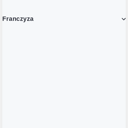
Franczyza
Franczyza
Podcasty
Dla obcokrajowców
Franczyzobiorcy Ambasadorzy
BLOG
Aktualności