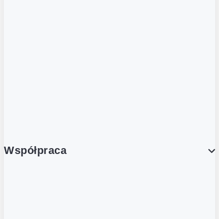
ZOBACZ RÓWNIEŻ
Butelka zwrotna
Nutri-Score
Postaw na zwrot
Porcja Dobrego!
Współpraca
Wynajem lokali
Współpraca handlowa