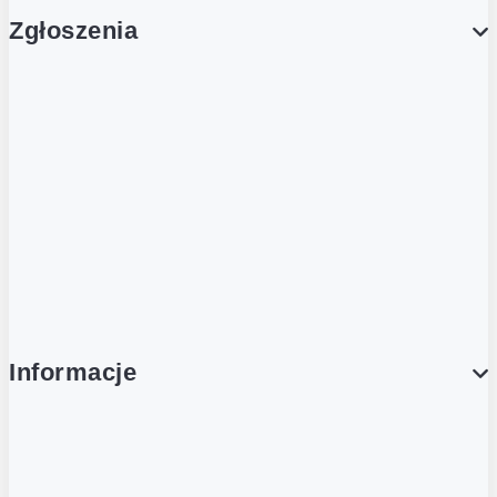
Zgłoszenia
Obsługa Klienta (Zgłoś sprawę)
Platforma Zakupowa Logintrade
Platforma Zakupowa Ariba
Compliance
Informacje
O NAS
O Żabce