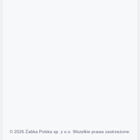
Akcje promocyjne
Regulamin serwisu
Regulamin katalogu alkoholowego
Polityka prywatności
Polityka Transparentności (PL/ENG)
MAPA STRONY
Mapa Strony
© 2026 Żabka Polska sp. z o.o. Wszelkie prawa zastrzeżone.