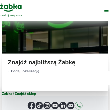
Idź do treści
Główne
Znajdź
Logo
Men
sklep
Znajdź najbliższą Żabkę
Podaj lokalizację
Żabka
Znajdź sklep
Facebook
TikTok
Instagram
YouTube
LinkedIn
Discord
Kontakt