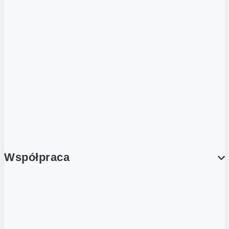
ZOBACZ RÓWNIEŻ
Butelka zwrotna
Nutri-Score
Postaw na zwrot
Porcja Dobrego!
Współpraca
Wynajem lokali
Współpraca handlowa