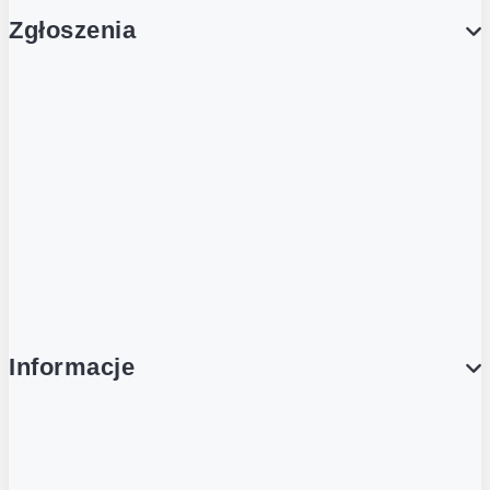
Zgłoszenia
Obsługa Klienta (Zgłoś sprawę)
Platforma Zakupowa Logintrade
Platforma Zakupowa Ariba
Compliance
Informacje
O NAS
O Żabce