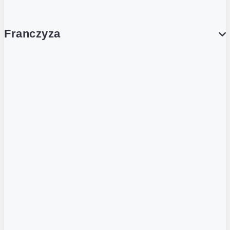
Franczyza
Franczyza
Podcasty
Dla obcokrajowców
Franczyzobiorcy Ambasadorzy
BLOG
Aktualności