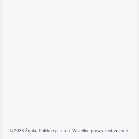
Akcje promocyjne
Regulamin serwisu
Regulamin katalogu alkoholowego
Polityka prywatności
Polityka Transparentności (PL/ENG)
MAPA STRONY
Mapa Strony
© 2026 Żabka Polska sp. z o.o. Wszelkie prawa zastrzeżone.