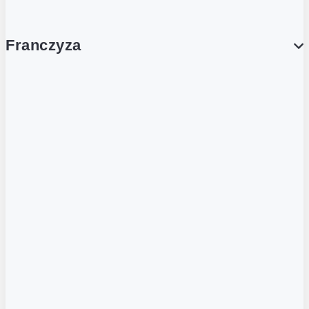
Franczyza
Franczyza
Podcasty
Dla obcokrajowców
Franczyzobiorcy Ambasadorzy
BLOG
Aktualności