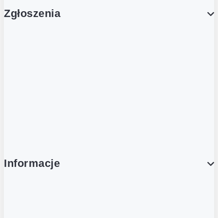
Zgłoszenia
Obsługa Klienta (Zgłoś sprawę)
Platforma Zakupowa Logintrade
Platforma Zakupowa Ariba
Compliance
Informacje
O NAS
O Żabce