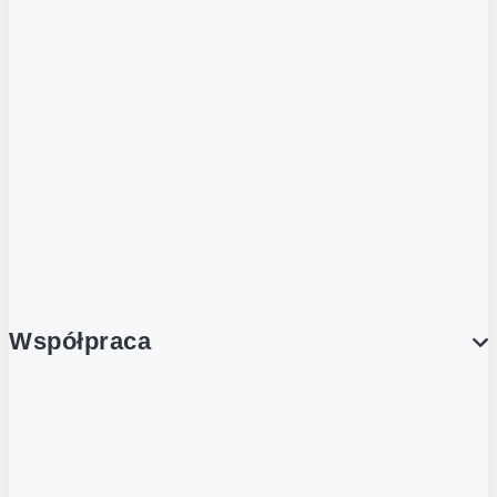
ZOBACZ RÓWNIEŻ
Butelka zwrotna
Nutri-Score
Postaw na zwrot
Porcja Dobrego!
Współpraca
Wynajem lokali
Współpraca handlowa