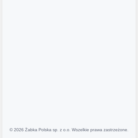
Akcje promocyjne
Regulamin serwisu
Regulamin katalogu alkoholowego
Polityka prywatności
Polityka Transparentności (PL/ENG)
MAPA STRONY
Mapa Strony
© 2026 Żabka Polska sp. z o.o. Wszelkie prawa zastrzeżone.