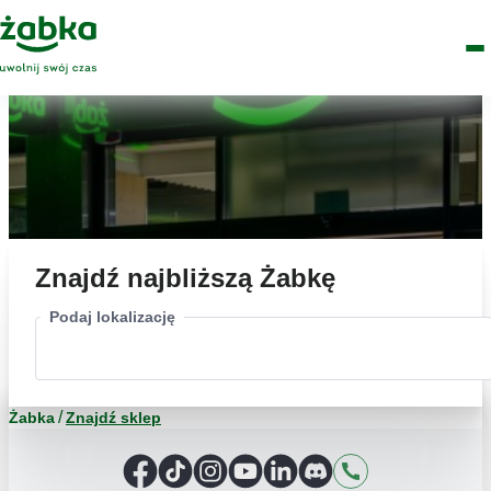
Idź do treści
Główne
Znajdź
Logo
Men
sklep
Znajdź najbliższą Żabkę
Podaj lokalizację
Żabka
Znajdź sklep
Facebook
TikTok
Instagram
YouTube
LinkedIn
Discord
Kontakt