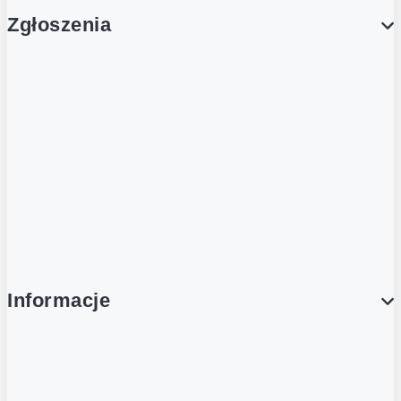
Zgłoszenia
Obsługa Klienta (Zgłoś sprawę)
Platforma Zakupowa Logintrade
Platforma Zakupowa Ariba
Compliance
Informacje
O NAS
O Żabce