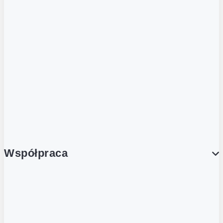
ZOBACZ RÓWNIEŻ
Butelka zwrotna
Nutri-Score
Postaw na zwrot
Porcja Dobrego!
Współpraca
Wynajem lokali
Współpraca handlowa