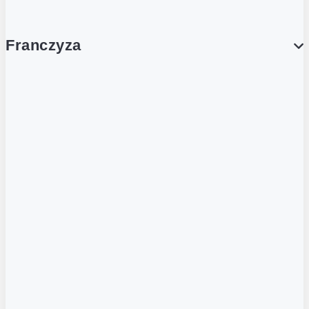
Franczyza
Franczyza
Podcasty
Dla obcokrajowców
Franczyzobiorcy Ambasadorzy
BLOG
Aktualności