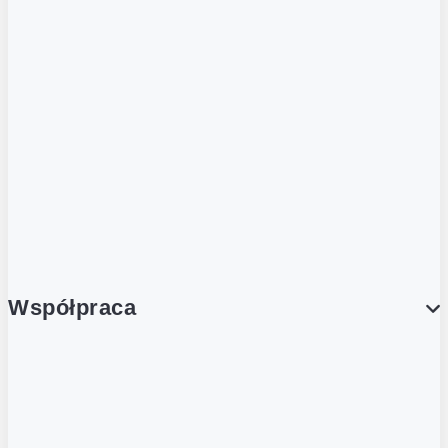
ZOBACZ RÓWNIEŻ
Butelka zwrotna
Nutri-Score
Postaw na zwrot
Porcja Dobrego!
Współpraca
Wynajem lokali
Współpraca handlowa