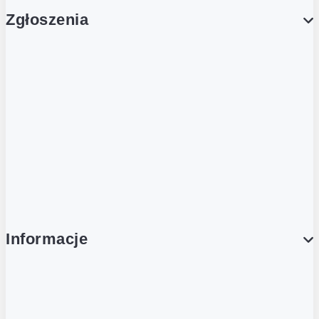
Zgłoszenia
Obsługa Klienta (Zgłoś sprawę)
Platforma Zakupowa Logintrade
Platforma Zakupowa Ariba
Compliance
Informacje
O NAS
O Żabce