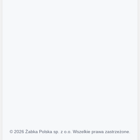
Akcje promocyjne
Regulamin serwisu
Regulamin katalogu alkoholowego
Polityka prywatności
Polityka Transparentności (PL/ENG)
MAPA STRONY
Mapa Strony
© 2026 Żabka Polska sp. z o.o. Wszelkie prawa zastrzeżone.