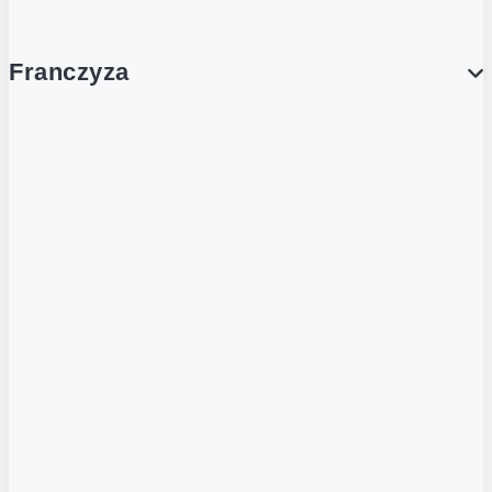
Franczyza
Franczyza
Podcasty
Dla obcokrajowców
Franczyzobiorcy Ambasadorzy
BLOG
Aktualności