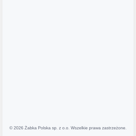
Akcje promocyjne
Regulamin serwisu
Regulamin katalogu alkoholowego
Polityka prywatności
Polityka Transparentności (PL/ENG)
MAPA STRONY
Mapa Strony
© 2026 Żabka Polska sp. z o.o. Wszelkie prawa zastrzeżone.