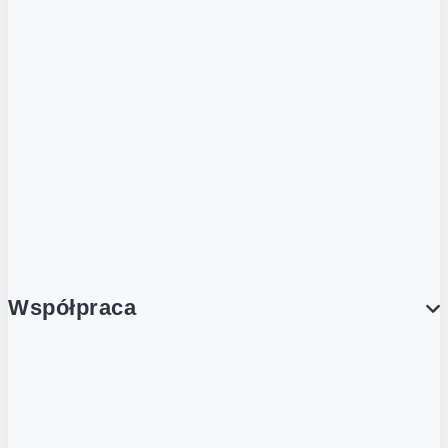
ZOBACZ RÓWNIEŻ
Butelka zwrotna
Nutri-Score
Postaw na zwrot
Porcja Dobrego!
Współpraca
Wynajem lokali
Współpraca handlowa