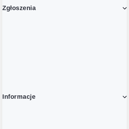
Zgłoszenia
Obsługa Klienta (Zgłoś sprawę)
Platforma Zakupowa Logintrade
Platforma Zakupowa Ariba
Compliance
Informacje
O NAS
O Żabce