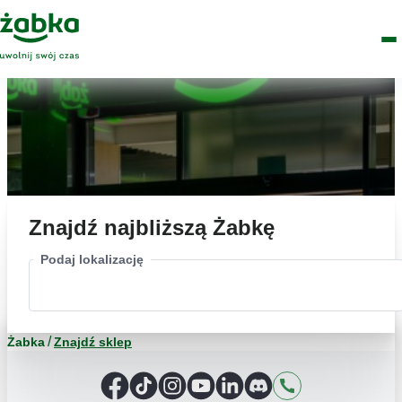
Idź do treści
Główne
Znajdź
Logo
Men
sklep
Znajdź najbliższą Żabkę
Podaj lokalizację
Żabka
Znajdź sklep
Facebook
TikTok
Instagram
YouTube
LinkedIn
Discord
Kontakt