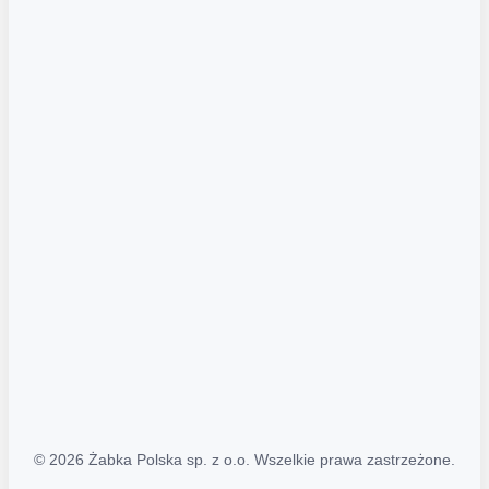
Akcje promocyjne
Regulamin serwisu
Regulamin katalogu alkoholowego
Polityka prywatności
Polityka Transparentności (PL/ENG)
MAPA STRONY
Mapa Strony
© 2026 Żabka Polska sp. z o.o. Wszelkie prawa zastrzeżone.