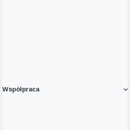
ZOBACZ RÓWNIEŻ
Butelka zwrotna
Nutri-Score
Postaw na zwrot
Porcja Dobrego!
Współpraca
Wynajem lokali
Współpraca handlowa