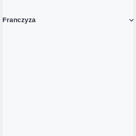
Franczyza
Franczyza
Podcasty
Dla obcokrajowców
Franczyzobiorcy Ambasadorzy
BLOG
Aktualności