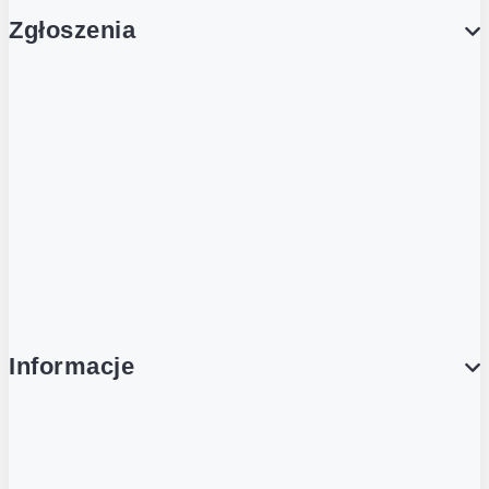
Zgłoszenia
Obsługa Klienta (Zgłoś sprawę)
Platforma Zakupowa Logintrade
Platforma Zakupowa Ariba
Compliance
Informacje
O NAS
O Żabce