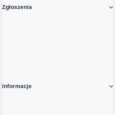
Zgłoszenia
Obsługa Klienta (Zgłoś sprawę)
Platforma Zakupowa Logintrade
Platforma Zakupowa Ariba
Compliance
Informacje
O NAS
O Żabce