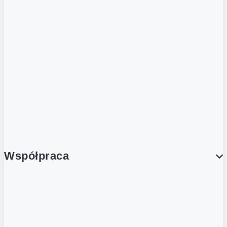
ZOBACZ RÓWNIEŻ
Butelka zwrotna
Nutri-Score
Postaw na zwrot
Porcja Dobrego!
Współpraca
Wynajem lokali
Współpraca handlowa