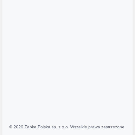
Akcje promocyjne
Regulamin serwisu
Regulamin katalogu alkoholowego
Polityka prywatności
Polityka Transparentności (PL/ENG)
MAPA STRONY
Mapa Strony
© 2026 Żabka Polska sp. z o.o. Wszelkie prawa zastrzeżone.