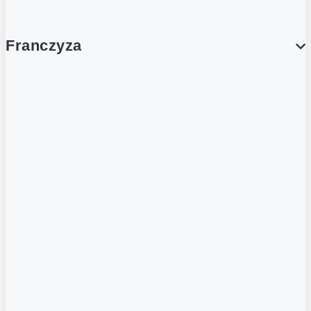
Franczyza
Franczyza
Podcasty
Dla obcokrajowców
Franczyzobiorcy Ambasadorzy
BLOG
Aktualności