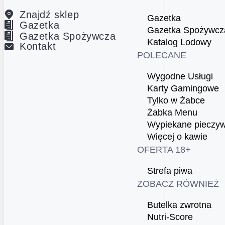
Znajdź sklep
Gazetka
Gazetka
Gazetka Spożywcz
Gazetka Spożywcza
Katalog Lodowy
Kontakt
POLECANE
Wygodne Usługi
Karty Gamingowe
Tylko w Żabce
Żabka Menu
Wypiekane pieczy
Więcej o kawie
OFERTA 18+
Strefa piwa
ZOBACZ RÓWNIEŻ
Butelka zwrotna
Nutri-Score