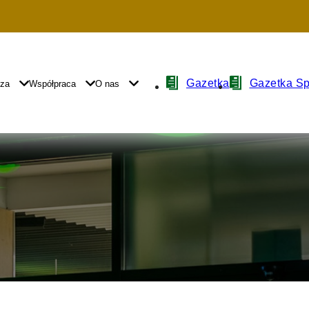
Nawigacja
Gazetka
Gazetka S
yza
Współpraca
O nas
z
ikonami