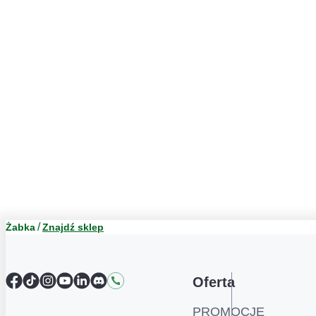
Żabka
Znajdź sklep
Facebook
TikTok
Instagram
YouTube
LinkedIn
Discord
Kontakt
Oferta
PROMOCJE