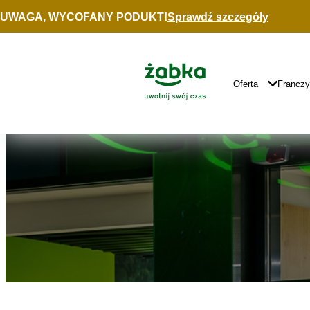
Idź do treści
UWAGA, WYCOFANY PODUKT!
Sprawdź szczegóły
Znajdź
sklep
Główne
Logo
Główna
Oferta
Francz
Nawigacja