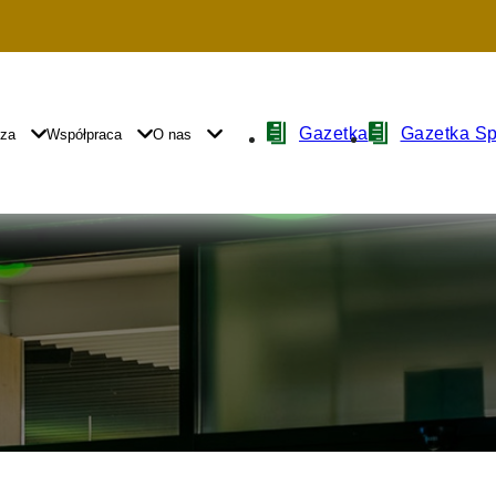
Nawigacja
Gazetka
Gazetka S
yza
Współpraca
O nas
z
ikonami