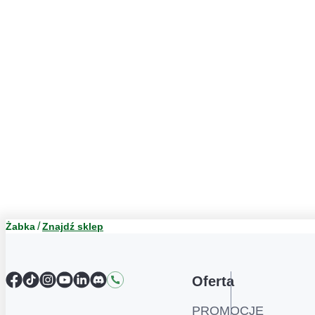
Żabka
Znajdź sklep
Facebook
TikTok
Instagram
YouTube
LinkedIn
Discord
Kontakt
Oferta
PROMOCJE