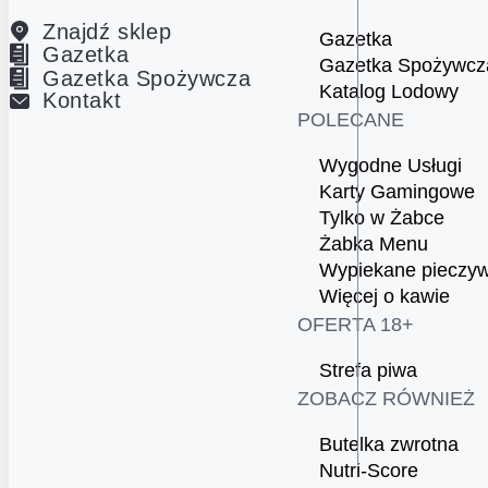
Znajdź sklep
Gazetka
Gazetka
Gazetka Spożywcz
Gazetka Spożywcza
Katalog Lodowy
Kontakt
POLECANE
Wygodne Usługi
Karty Gamingowe
Tylko w Żabce
Żabka Menu
Wypiekane pieczy
Więcej o kawie
OFERTA 18+
Strefa piwa
ZOBACZ RÓWNIEŻ
Butelka zwrotna
Nutri-Score