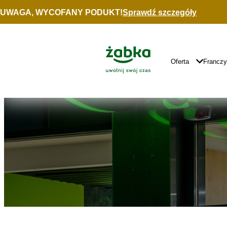
Idź do treści
UWAGA, WYCOFANY PODUKT!
Sprawdź szczegóły
Znajdź
sklep
Główne
Logo
Główna
Oferta
Francz
Nawigacja