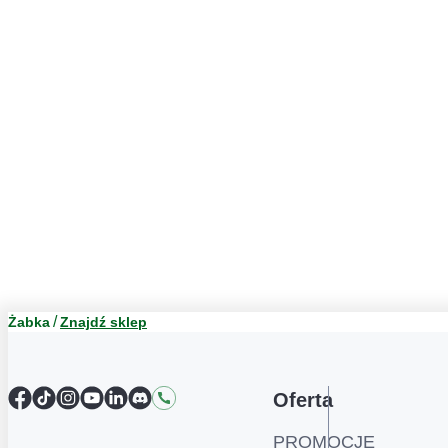
Żabka
Znajdź sklep
Facebook
TikTok
Instagram
YouTube
LinkedIn
Discord
Kontakt
Oferta
PROMOCJE