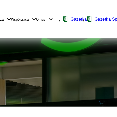
Nawigacja
Gazetka
Gazetka S
yza
Współpraca
O nas
z
ikonami