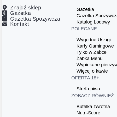
Znajdź sklep
Gazetka
Gazetka
Gazetka Spożywcz
Gazetka Spożywcza
Katalog Lodowy
Kontakt
POLECANE
Wygodne Usługi
Karty Gamingowe
Tylko w Żabce
Żabka Menu
Wypiekane pieczy
Więcej o kawie
OFERTA 18+
Strefa piwa
ZOBACZ RÓWNIEŻ
Butelka zwrotna
Nutri-Score