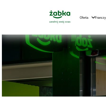
Idź do treści
Znajdź
Główne
sklep
Logo
Główna
Oferta
Francz
Nawigacja