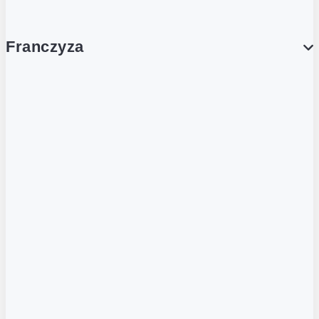
Franczyza
Franczyza
Podcasty
Dla obcokrajowców
Franczyzobiorcy Ambasadorzy
BLOG
Aktualności