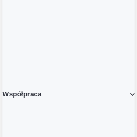
ZOBACZ RÓWNIEŻ
Butelka zwrotna
Nutri-Score
Postaw na zwrot
Porcja Dobrego!
Współpraca
Wynajem lokali
Współpraca handlowa