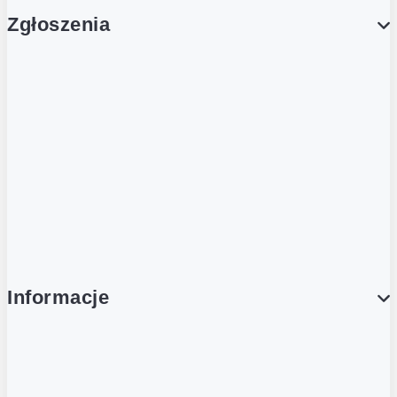
Zgłoszenia
Obsługa Klienta (Zgłoś sprawę)
Platforma Zakupowa Logintrade
Platforma Zakupowa Ariba
Compliance
Informacje
O NAS
O Żabce