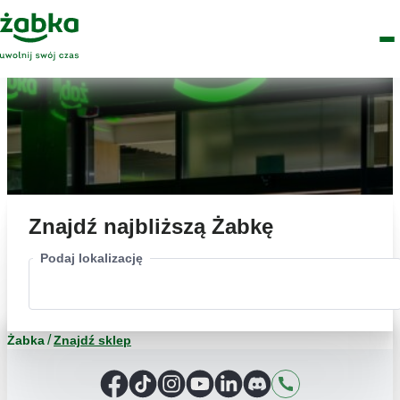
Idź do treści
Główne
Znajdź
Logo
Men
sklep
Znajdź najbliższą Żabkę
Podaj lokalizację
Żabka
Znajdź sklep
Facebook
TikTok
Instagram
YouTube
LinkedIn
Discord
Kontakt