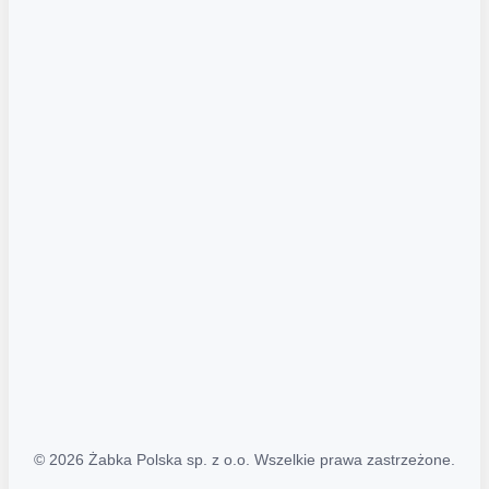
Akcje promocyjne
Regulamin serwisu
Regulamin katalogu alkoholowego
Polityka prywatności
Polityka Transparentności (PL/ENG)
MAPA STRONY
Mapa Strony
© 2026 Żabka Polska sp. z o.o. Wszelkie prawa zastrzeżone.