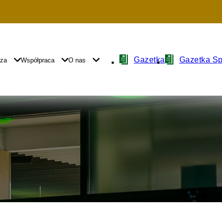
Nawigacja
Gazetka
Gazetka S
yza
Współpraca
O nas
z
ikonami