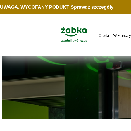
Idź do treści
UWAGA, WYCOFANY PODUKT!
Sprawdź szczegóły
Znajdź
sklep
Główne
Logo
Główna
Oferta
Francz
Nawigacja