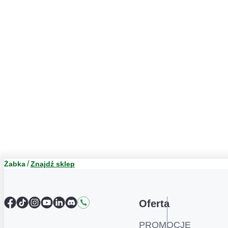
Żabka
Znajdź sklep
Facebook
TikTok
Instagram
YouTube
LinkedIn
Discord
Kontakt
Oferta
PROMOCJE