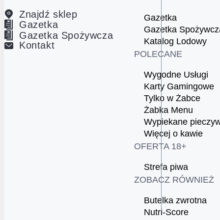
Znajdź sklep
Gazetka
Gazetka
Gazetka Spożywcz
Gazetka Spożywcza
Katalog Lodowy
Kontakt
POLECANE
Wygodne Usługi
Karty Gamingowe
Tylko w Żabce
Żabka Menu
Wypiekane pieczy
Więcej o kawie
OFERTA 18+
Strefa piwa
ZOBACZ RÓWNIEŻ
Butelka zwrotna
Nutri-Score