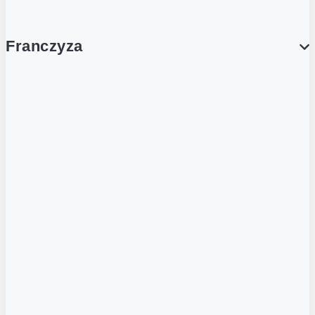
Franczyza
Franczyza
Podcasty
Dla obcokrajowców
Franczyzobiorcy Ambasadorzy
BLOG
Aktualności