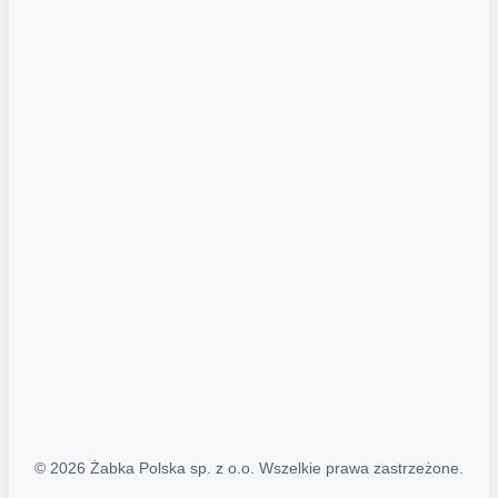
Akcje promocyjne
Regulamin serwisu
Regulamin katalogu alkoholowego
Polityka prywatności
Polityka Transparentności (PL/ENG)
MAPA STRONY
Mapa Strony
© 2026 Żabka Polska sp. z o.o. Wszelkie prawa zastrzeżone.