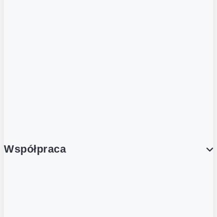
ZOBACZ RÓWNIEŻ
Butelka zwrotna
Nutri-Score
Postaw na zwrot
Porcja Dobrego!
Współpraca
Wynajem lokali
Współpraca handlowa