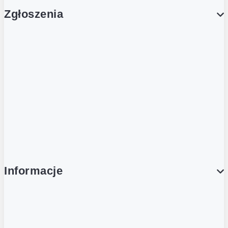
Zgłoszenia
Obsługa Klienta (Zgłoś sprawę)
Platforma Zakupowa Logintrade
Platforma Zakupowa Ariba
Compliance
Informacje
O NAS
O Żabce