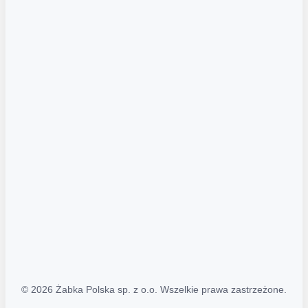
Akcje promocyjne
Regulamin serwisu
Regulamin katalogu alkoholowego
Polityka prywatności
Polityka Transparentności (PL/ENG)
MAPA STRONY
Mapa Strony
© 2026 Żabka Polska sp. z o.o. Wszelkie prawa zastrzeżone.