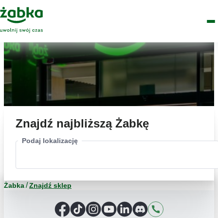
Idź do treści
Główne
Znajdź
Logo
Men
sklep
Znajdź najbliższą Żabkę
Podaj lokalizację
Żabka
Znajdź sklep
Facebook
TikTok
Instagram
YouTube
LinkedIn
Discord
Kontakt