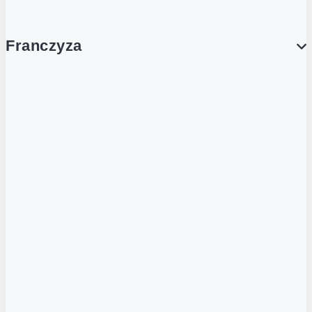
Franczyza
Franczyza
Podcasty
Dla obcokrajowców
Franczyzobiorcy Ambasadorzy
BLOG
Aktualności