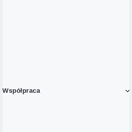
ZOBACZ RÓWNIEŻ
Butelka zwrotna
Nutri-Score
Postaw na zwrot
Porcja Dobrego!
Współpraca
Wynajem lokali
Współpraca handlowa