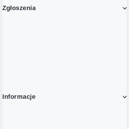
Zgłoszenia
Obsługa Klienta (Zgłoś sprawę)
Platforma Zakupowa Logintrade
Platforma Zakupowa Ariba
Compliance
Informacje
O NAS
O Żabce