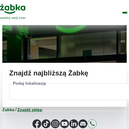
Idź do treści
Główne
Znajdź
Logo
Men
sklep
Znajdź najbliższą Żabkę
Podaj lokalizację
Żabka
Znajdź sklep
Facebook
TikTok
Instagram
YouTube
LinkedIn
Discord
Kontakt