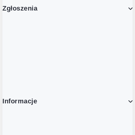
Zgłoszenia
Obsługa Klienta (Zgłoś sprawę)
Platforma Zakupowa Logintrade
Platforma Zakupowa Ariba
Compliance
Informacje
O NAS
O Żabce