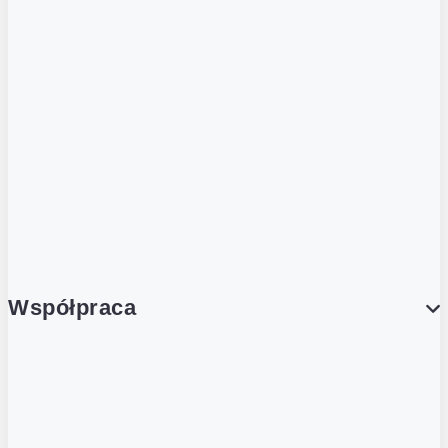
ZOBACZ RÓWNIEŻ
Butelka zwrotna
Nutri-Score
Postaw na zwrot
Porcja Dobrego!
Współpraca
Wynajem lokali
Współpraca handlowa