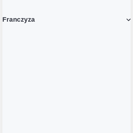
Franczyza
Franczyza
Podcasty
Dla obcokrajowców
Franczyzobiorcy Ambasadorzy
BLOG
Aktualności