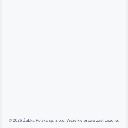
Akcje promocyjne
Regulamin serwisu
Regulamin katalogu alkoholowego
Polityka prywatności
Polityka Transparentności (PL/ENG)
MAPA STRONY
Mapa Strony
© 2026 Żabka Polska sp. z o.o. Wszelkie prawa zastrzeżone.