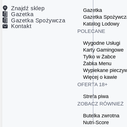
Znajdź sklep
Gazetka
Gazetka
Gazetka Spożywcz
Gazetka Spożywcza
Katalog Lodowy
Kontakt
POLECANE
Wygodne Usługi
Karty Gamingowe
Tylko w Żabce
Żabka Menu
Wypiekane pieczy
Więcej o kawie
OFERTA 18+
Strefa piwa
ZOBACZ RÓWNIEŻ
Butelka zwrotna
Nutri-Score