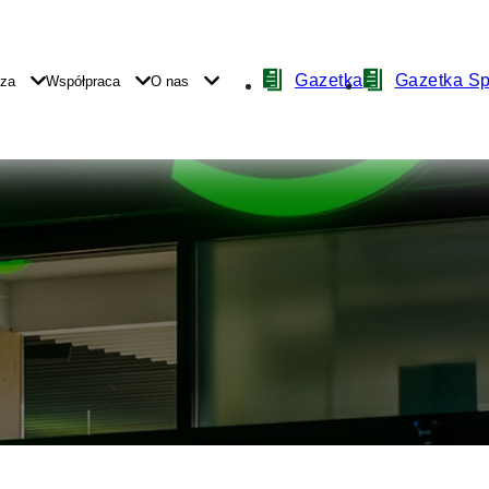
Nawigacja
Gazetka
Gazetka S
yza
Współpraca
O nas
z
ikonami