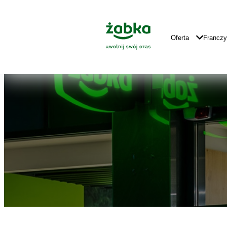
Idź do treści
Znajdź
Główne
sklep
Logo
Główna
Oferta
Francz
Nawigacja