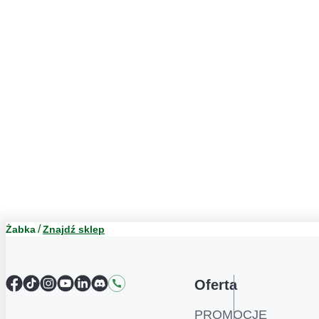
Żabka
Znajdź sklep
Facebook
TikTok
Instagram
YouTube
LinkedIn
Discord
Kontakt
Oferta
PROMOCJE