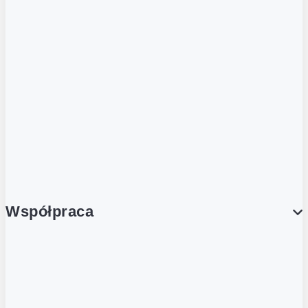
ZOBACZ RÓWNIEŻ
Butelka zwrotna
Nutri-Score
Postaw na zwrot
Porcja Dobrego!
Współpraca
Wynajem lokali
Współpraca handlowa