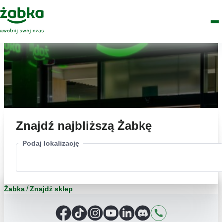
Idź do treści
Główne
Znajdź
Logo
Men
sklep
Znajdź najbliższą Żabkę
Podaj lokalizację
Żabka
Znajdź sklep
Facebook
TikTok
Instagram
YouTube
LinkedIn
Discord
Kontakt