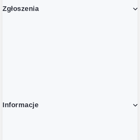
Zgłoszenia
Obsługa Klienta (Zgłoś sprawę)
Platforma Zakupowa Logintrade
Platforma Zakupowa Ariba
Compliance
Informacje
O NAS
O Żabce