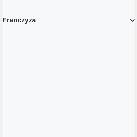
Franczyza
Franczyza
Podcasty
Dla obcokrajowców
Franczyzobiorcy Ambasadorzy
BLOG
Aktualności