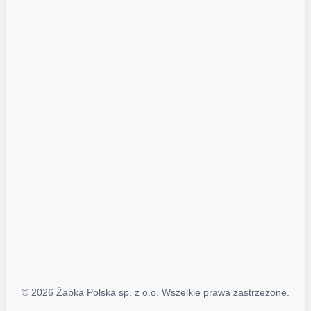
Akcje promocyjne
Regulamin serwisu
Regulamin katalogu alkoholowego
Polityka prywatności
Polityka Transparentności (PL/ENG)
MAPA STRONY
Mapa Strony
© 2026 Żabka Polska sp. z o.o. Wszelkie prawa zastrzeżone.