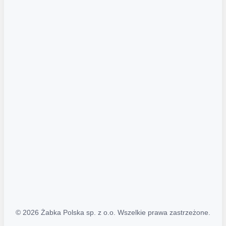
Akcje promocyjne
Regulamin serwisu
Regulamin katalogu alkoholowego
Polityka prywatności
Polityka Transparentności (PL/ENG)
MAPA STRONY
Mapa Strony
© 2026 Żabka Polska sp. z o.o. Wszelkie prawa zastrzeżone.