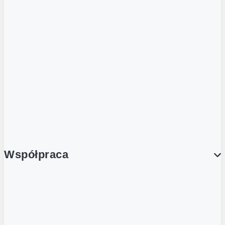
ZOBACZ RÓWNIEŻ
Butelka zwrotna
Nutri-Score
Postaw na zwrot
Porcja Dobrego!
Współpraca
Wynajem lokali
Współpraca handlowa