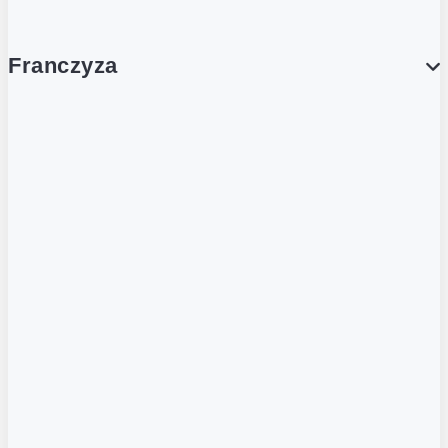
Franczyza
Franczyza
Podcasty
Dla obcokrajowców
Franczyzobiorcy Ambasadorzy
BLOG
Aktualności