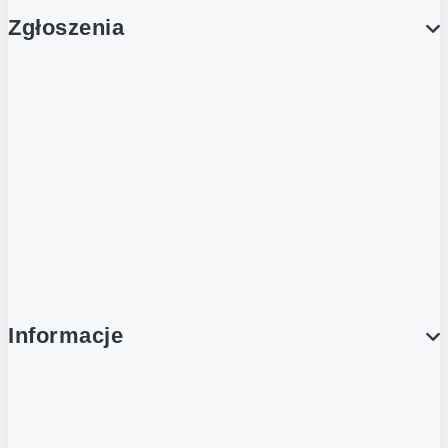
Zgłoszenia
Obsługa Klienta (Zgłoś sprawę)
Platforma Zakupowa Logintrade
Platforma Zakupowa Ariba
Compliance
Informacje
O NAS
O Żabce