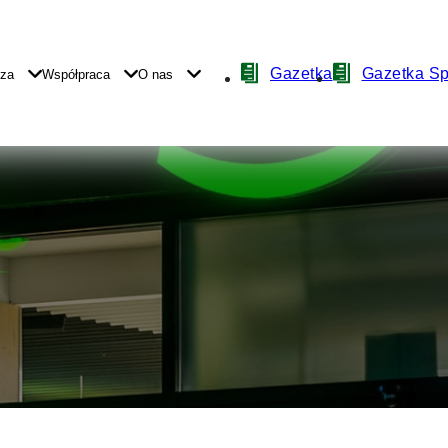
Nawigacja
Gazetka
Gazetka S
yza
Współpraca
O nas
z
ikonami