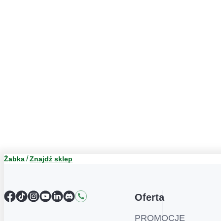
Żabka
Znajdź sklep
Facebook
TikTok
Instagram
YouTube
LinkedIn
Discord
Kontakt
Oferta
PROMOCJE