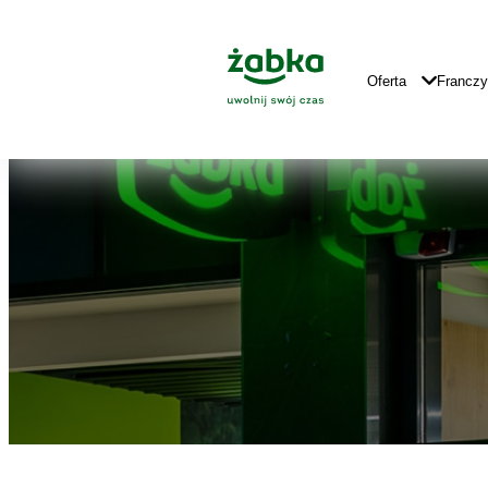
Idź do treści
Znajdź
Główne
sklep
Logo
Główna
Oferta
Francz
Nawigacja