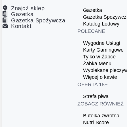
Znajdź sklep
Gazetka
Gazetka
Gazetka Spożywcz
Gazetka Spożywcza
Katalog Lodowy
Kontakt
POLECANE
Wygodne Usługi
Karty Gamingowe
Tylko w Żabce
Żabka Menu
Wypiekane pieczy
Więcej o kawie
OFERTA 18+
Strefa piwa
ZOBACZ RÓWNIEŻ
Butelka zwrotna
Nutri-Score