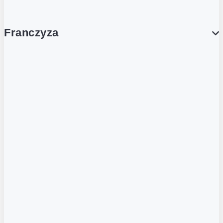
Franczyza
Franczyza
Podcasty
Dla obcokrajowców
Franczyzobiorcy Ambasadorzy
BLOG
Aktualności