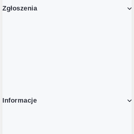
Zgłoszenia
Obsługa Klienta (Zgłoś sprawę)
Platforma Zakupowa Logintrade
Platforma Zakupowa Ariba
Compliance
Informacje
O NAS
O Żabce