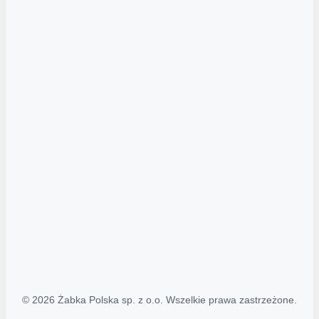
Akcje promocyjne
Regulamin serwisu
Regulamin katalogu alkoholowego
Polityka prywatności
Polityka Transparentności (PL/ENG)
MAPA STRONY
Mapa Strony
© 2026 Żabka Polska sp. z o.o. Wszelkie prawa zastrzeżone.