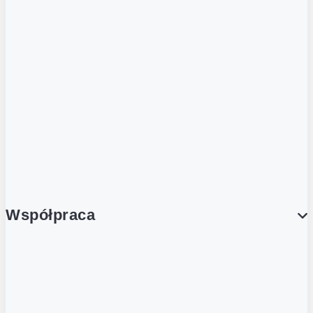
ZOBACZ RÓWNIEŻ
Butelka zwrotna
Nutri-Score
Postaw na zwrot
Porcja Dobrego!
Współpraca
Wynajem lokali
Współpraca handlowa