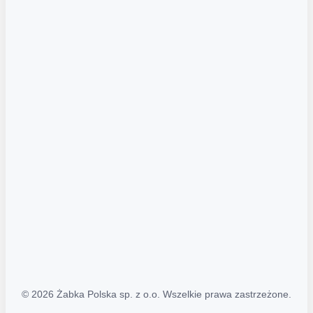
Akcje promocyjne
Regulamin serwisu
Regulamin katalogu alkoholowego
Polityka prywatności
Polityka Transparentności (PL/ENG)
MAPA STRONY
Mapa Strony
© 2026 Żabka Polska sp. z o.o. Wszelkie prawa zastrzeżone.