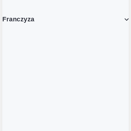
Franczyza
Franczyza
Podcasty
Dla obcokrajowców
Franczyzobiorcy Ambasadorzy
BLOG
Aktualności