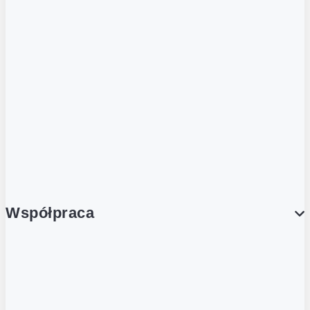
ZOBACZ RÓWNIEŻ
Butelka zwrotna
Nutri-Score
Postaw na zwrot
Porcja Dobrego!
Współpraca
Wynajem lokali
Współpraca handlowa