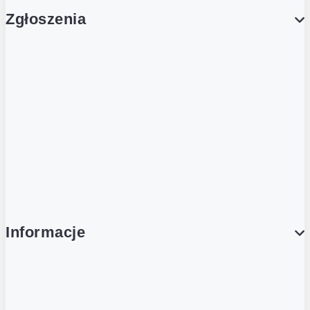
Zgłoszenia
Obsługa Klienta (Zgłoś sprawę)
Platforma Zakupowa Logintrade
Platforma Zakupowa Ariba
Compliance
Informacje
O NAS
O Żabce