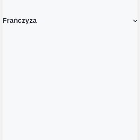
Franczyza
Franczyza
Podcasty
Dla obcokrajowców
Franczyzobiorcy Ambasadorzy
BLOG
Aktualności