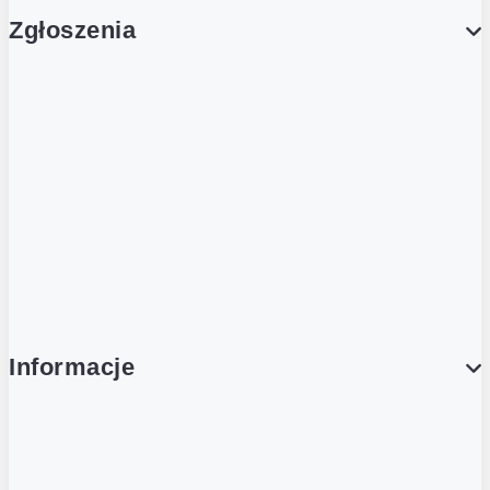
Zgłoszenia
Obsługa Klienta (Zgłoś sprawę)
Platforma Zakupowa Logintrade
Platforma Zakupowa Ariba
Compliance
Informacje
O NAS
O Żabce