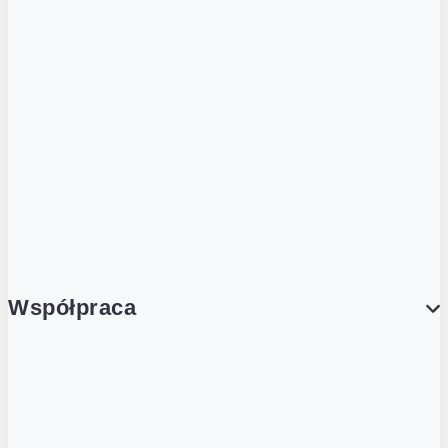
ZOBACZ RÓWNIEŻ
Butelka zwrotna
Nutri-Score
Postaw na zwrot
Porcja Dobrego!
Współpraca
Wynajem lokali
Współpraca handlowa