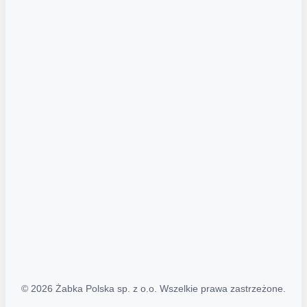
Akcje promocyjne
Regulamin serwisu
Regulamin katalogu alkoholowego
Polityka prywatności
Polityka Transparentności (PL/ENG)
MAPA STRONY
Mapa Strony
© 2026 Żabka Polska sp. z o.o. Wszelkie prawa zastrzeżone.