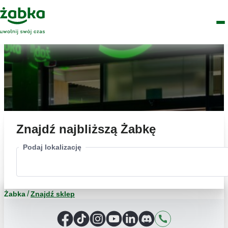
Idź do treści
Główne
Znajdź
Logo
Men
sklep
Znajdź najbliższą Żabkę
Podaj lokalizację
Żabka
Znajdź sklep
Facebook
TikTok
Instagram
YouTube
LinkedIn
Discord
Kontakt