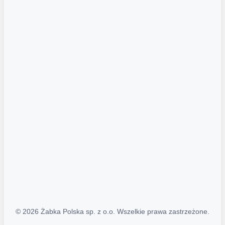
Akcje promocyjne
Regulamin serwisu
Regulamin katalogu alkoholowego
Polityka prywatności
Polityka Transparentności (PL/ENG)
MAPA STRONY
Mapa Strony
© 2026 Żabka Polska sp. z o.o. Wszelkie prawa zastrzeżone.