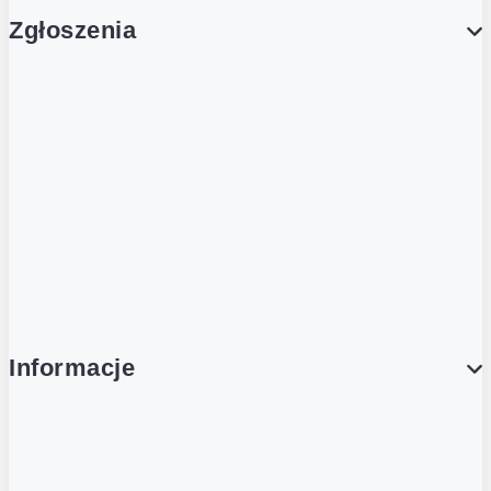
Zgłoszenia
Obsługa Klienta (Zgłoś sprawę)
Platforma Zakupowa Logintrade
Platforma Zakupowa Ariba
Compliance
Informacje
O NAS
O Żabce