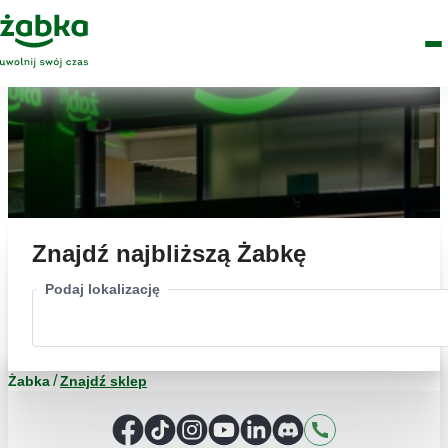
Idź do treści
Główne
Znajdź
Logo
Men
sklep
Znajdź najbliższą Żabkę
Podaj lokalizację
Żabka
Znajdź sklep
Facebook
TikTok
Instagram
YouTube
LinkedIn
Discord
Kontakt