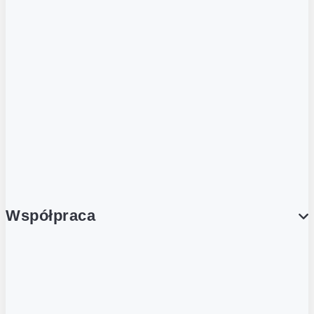
ZOBACZ RÓWNIEŻ
Butelka zwrotna
Nutri-Score
Postaw na zwrot
Porcja Dobrego!
Współpraca
Wynajem lokali
Współpraca handlowa