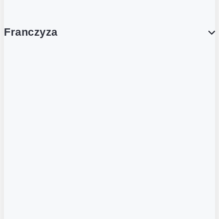
Franczyza
Franczyza
Podcasty
Dla obcokrajowców
Franczyzobiorcy Ambasadorzy
BLOG
Aktualności