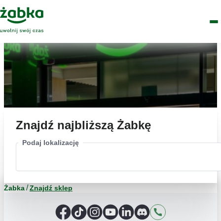
Idź do treści
Główne
Znajdź
Logo
Men
sklep
Znajdź najbliższą Żabkę
Podaj lokalizację
Żabka
Znajdź sklep
Facebook
TikTok
Instagram
YouTube
LinkedIn
Discord
Kontakt