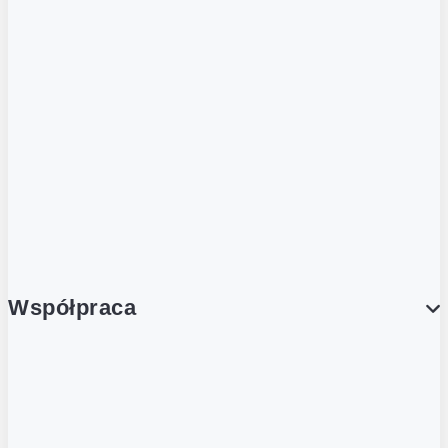
ZOBACZ RÓWNIEŻ
Butelka zwrotna
Nutri-Score
Postaw na zwrot
Porcja Dobrego!
Współpraca
Wynajem lokali
Współpraca handlowa