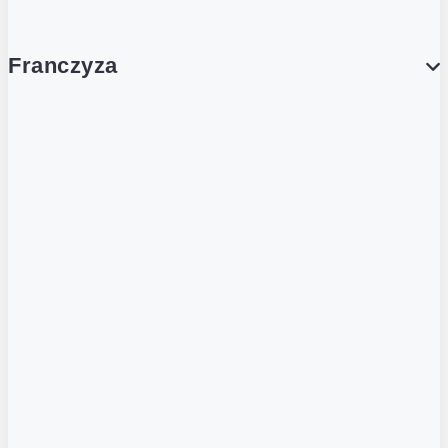
Franczyza
Franczyza
Podcasty
Dla obcokrajowców
Franczyzobiorcy Ambasadorzy
BLOG
Aktualności