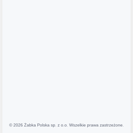
Akcje promocyjne
Regulamin serwisu
Regulamin katalogu alkoholowego
Polityka prywatności
Polityka Transparentności (PL/ENG)
MAPA STRONY
Mapa Strony
© 2026 Żabka Polska sp. z o.o. Wszelkie prawa zastrzeżone.