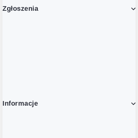
Zgłoszenia
Obsługa Klienta (Zgłoś sprawę)
Platforma Zakupowa Logintrade
Platforma Zakupowa Ariba
Compliance
Informacje
O NAS
O Żabce