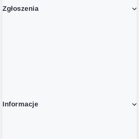
Zgłoszenia
Obsługa Klienta (Zgłoś sprawę)
Platforma Zakupowa Logintrade
Platforma Zakupowa Ariba
Compliance
Informacje
O NAS
O Żabce