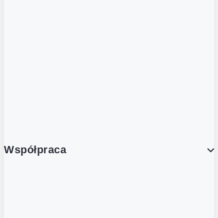
ZOBACZ RÓWNIEŻ
Butelka zwrotna
Nutri-Score
Postaw na zwrot
Porcja Dobrego!
Współpraca
Wynajem lokali
Współpraca handlowa