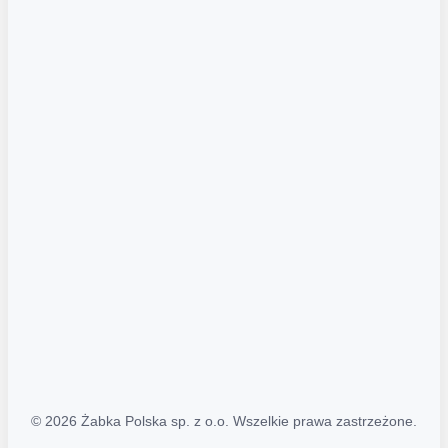
Akcje promocyjne
Regulamin serwisu
Regulamin katalogu alkoholowego
Polityka prywatności
Polityka Transparentności (PL/ENG)
MAPA STRONY
Mapa Strony
© 2026 Żabka Polska sp. z o.o. Wszelkie prawa zastrzeżone.