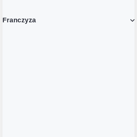
Franczyza
Franczyza
Podcasty
Dla obcokrajowców
Franczyzobiorcy Ambasadorzy
BLOG
Aktualności