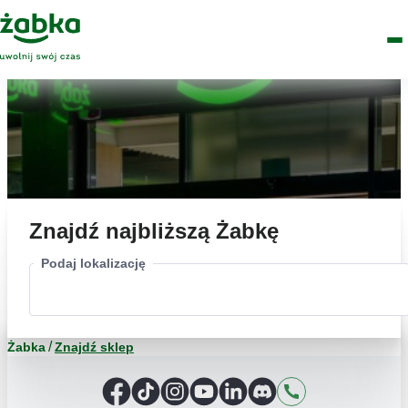
Idź do treści
Główne
Znajdź
Logo
Men
sklep
Znajdź najbliższą Żabkę
Podaj lokalizację
Żabka
Znajdź sklep
Facebook
TikTok
Instagram
YouTube
LinkedIn
Discord
Kontakt