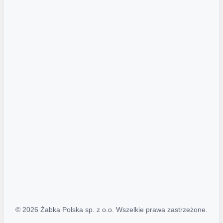
Akcje promocyjne
Regulamin serwisu
Regulamin katalogu alkoholowego
Polityka prywatności
Polityka Transparentności (PL/ENG)
MAPA STRONY
Mapa Strony
© 2026 Żabka Polska sp. z o.o. Wszelkie prawa zastrzeżone.