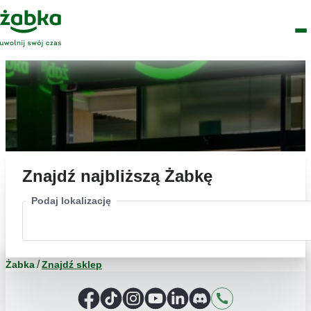
Idź do treści
Główne
Znajdź
Logo
Men
sklep
Znajdź najbliższą Żabkę
Podaj lokalizację
Żabka
Znajdź sklep
Facebook
TikTok
Instagram
YouTube
LinkedIn
Discord
Kontakt