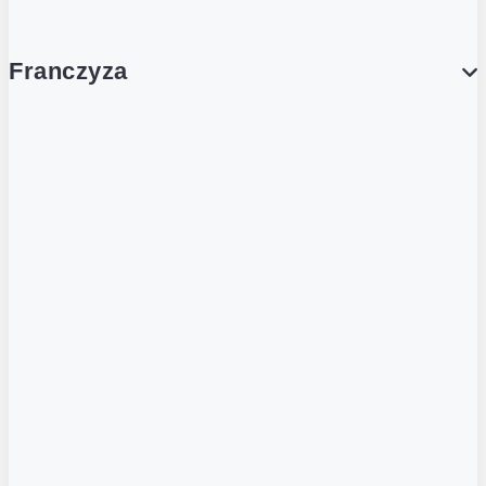
Franczyza
Franczyza
Podcasty
Dla obcokrajowców
Franczyzobiorcy Ambasadorzy
BLOG
Aktualności