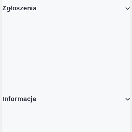
Zgłoszenia
Obsługa Klienta (Zgłoś sprawę)
Platforma Zakupowa Logintrade
Platforma Zakupowa Ariba
Compliance
Informacje
O NAS
O Żabce