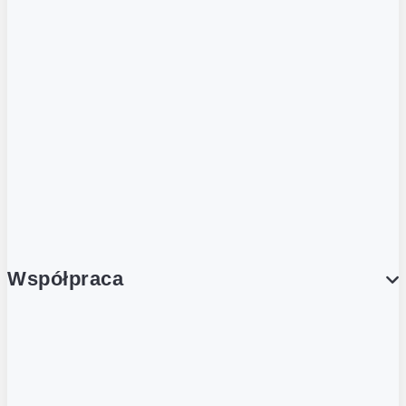
ZOBACZ RÓWNIEŻ
Butelka zwrotna
Nutri-Score
Postaw na zwrot
Porcja Dobrego!
Współpraca
Wynajem lokali
Współpraca handlowa