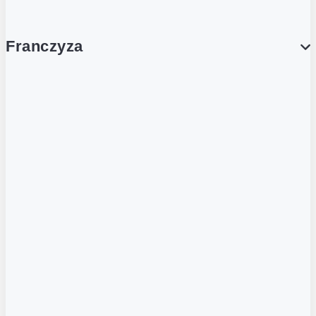
Franczyza
Franczyza
Podcasty
Dla obcokrajowców
Franczyzobiorcy Ambasadorzy
BLOG
Aktualności