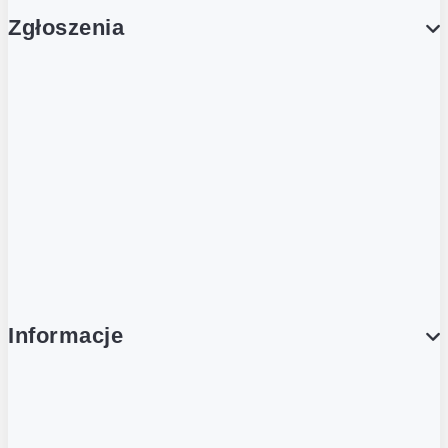
Zgłoszenia
Obsługa Klienta (Zgłoś sprawę)
Platforma Zakupowa Logintrade
Platforma Zakupowa Ariba
Compliance
Informacje
O NAS
O Żabce