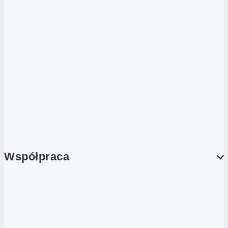
ZOBACZ RÓWNIEŻ
Butelka zwrotna
Nutri-Score
Postaw na zwrot
Porcja Dobrego!
Współpraca
Wynajem lokali
Współpraca handlowa