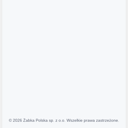
Akcje promocyjne
Regulamin serwisu
Regulamin katalogu alkoholowego
Polityka prywatności
Polityka Transparentności (PL/ENG)
MAPA STRONY
Mapa Strony
© 2026 Żabka Polska sp. z o.o. Wszelkie prawa zastrzeżone.